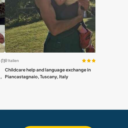
(6)
en
Italien
dcare help and language exchange in
Live like Robin
astagnaio, Tuscany, Italy
an adventure cam