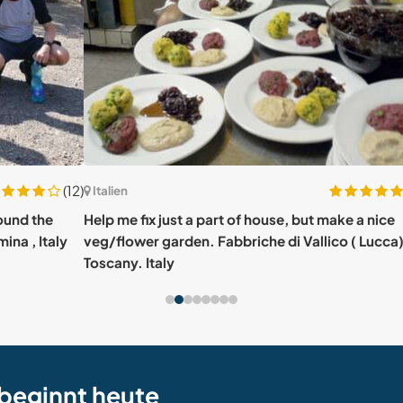
(12)
(1)
Italien
Itali
e
Help me fix just a part of house, but make a nice
Chil
aly
veg/flower garden. Fabbriche di Vallico ( Lucca),
Pianc
Toscany. Italy
beginnt heute