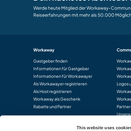
Werde heute Mitglied der Workaway-Community
Reiseerfahrungen mit mehr als 50.000 Möglich
Workaway
Commu
Gastgeber finden
Workaw
Informationen für Gastgeber
Workaw
Informationen für Workawayer
Workaw
Als Workawayer registrieren
Logos 
Als Host registrieren
Worka
Workaway als Geschenk
Workaw
Rabatte und Partner
Partne
Unsere
This website uses cookie