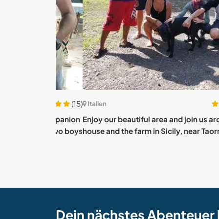
(15)
Italien
king companion
Enjoy our beautiful area and join us around th
ith our two boys
house and the farm in Sicily, near Taormina , It
Dein nächstes Abenteuer 