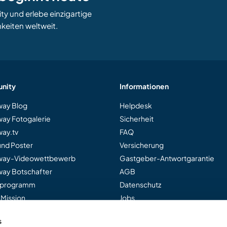
 und erlebe einzigartige
keiten weltweit.
nity
Informationen
ay Blog
Helpdesk
ay Fotogalerie
Sicherheit
ay.tv
FAQ
und Poster
Versicherung
way-Videowettbewerb
Gastgeber-Antwortgarantie
ay Botschafter
AGB
rprogramm
Datenschutz
 Mission
Jobs
s