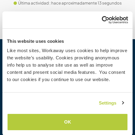
Última actividad : hace aproximadamente 13 segundos
This website uses cookies
Like most sites, Workaway uses cookies to help improve
Workaway
the website’s usability. Cookies providing anonymous
info help us to analyse site use as well as improve
Buscar a un anfitrión
content and present social media features. You consent
Información para anfitriones
to our cookies if you continue to use our website.
Información para workawayers
Registrarse como workawayer
Registrarse como anfitrión
Settings
Regalar una experiencia Workaway
Descuentos y Socios
OK
Nuestra comunidad