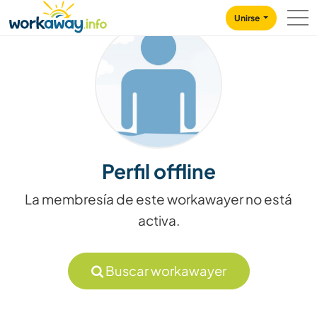
Skip to:
CONTENT
MAIN NAVIGATION
FOOTER
Unirse
Perfil offline
La membresía de este workawayer no está
activa.
Buscar workawayer