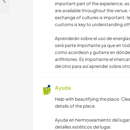
Help at our riverside campsite in Valdivia, Chile
important part of the experience, a
are available throughout the venue, 
exchange of cultures is important; 
customs is key to understanding oth
Aprenderán sobre el uso de energías
será parte importante ya que en tod
como acordeon y guitarra en dónde 
anfitriones. Es importante el interc
del otro para así aprender sobre otr
Ayuda
Help with beautifying the place. Cl
details of the place.
Ayuda en hermoseamiento del lugar.
detalles estéticos del lugar.