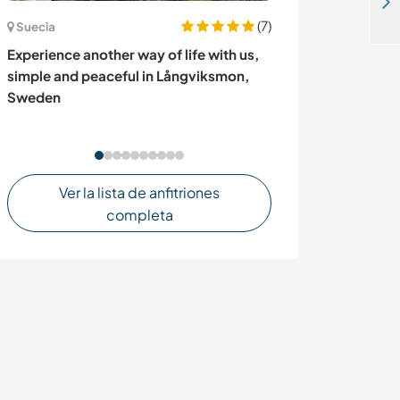
Help us with our garden and care for our two dogs while we are away in El Maipo, Chile
(7)
Suecia
Francia
Experience another way of life with us,
Help with the g
simple and peaceful in Långviksmon,
the local comm
Sweden
our magical pla
France
Ver la lista de anfitriones
completa