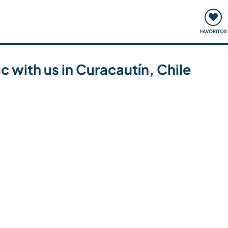
ómo funciona
Quedadas y eventos
Viajar y aprender
FAVORITOS
c with us in Curacautín, Chile