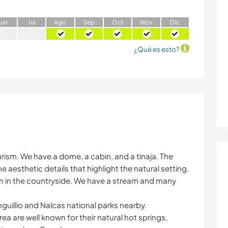
J
un
J
ul
A
go
S
ep
O
ct
N
ov
D
ic
¿Qué es esto?
urism. We have a dome, a cabin, and a tinaja. The
ne aesthetic details that highlight the natural setting.
n in the countryside. We have a stream and many
onguillio and Nalcas national parks nearby.
a are well known for their natural hot springs,