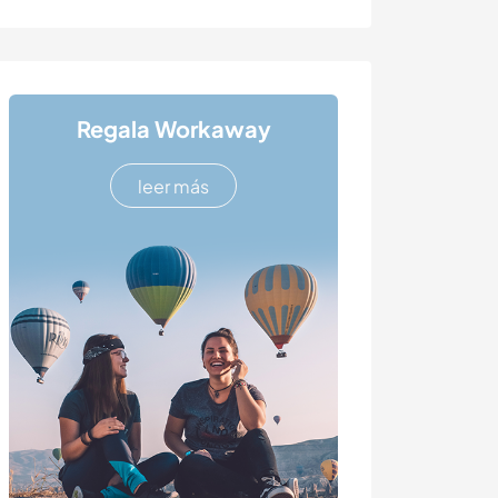
Regala Workaway
leer más