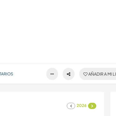
TARIOS
AÑADIR A MI L
2026