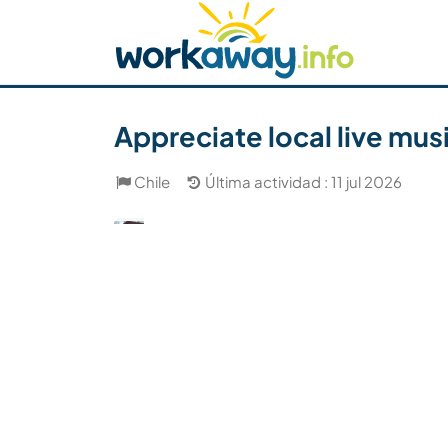
Skip to:
CONTENT
MAIN NAVIGATION
FOOTER
Buscar anfitrión
Busca un compañero
C
Seguridad
Appreciate local live musi
Chile
Última actividad : 11 jul 2026