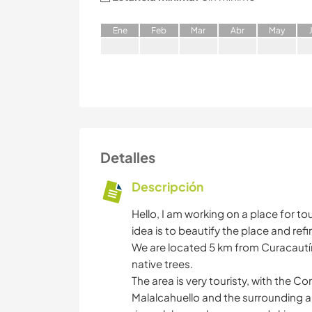
E
ne
F
eb
M
ar
A
br
M
ay
Detalles
Descripción
Hello, I am working on a place for to
idea is to beautify the place and refi
We are located 5 km from Curacautí
native trees.
The area is very touristy, with the C
Malalcahuello and the surrounding are