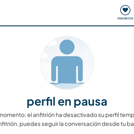
ómo funciona
Quedadas y eventos
Viajar y aprender
FAVORITOS
perfil en pausa
momento; el anfitrión ha desactivado su perfil tem
nfitrión, puedes seguir la conversación desde tu b