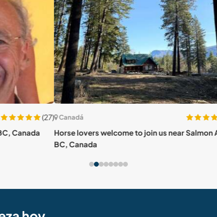
(27)
(1)
Canadá
Can
da
Horse lovers welcome to join us near Salmon Arm,
Creat
BC, Canada
Can
eza hoy