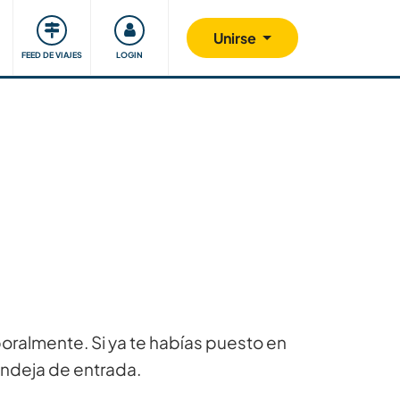
Comunidad
Nos implicamos
Unirse
FEED DE VIAJES
LOGIN
poralmente. Si ya te habías puesto en
andeja de entrada.