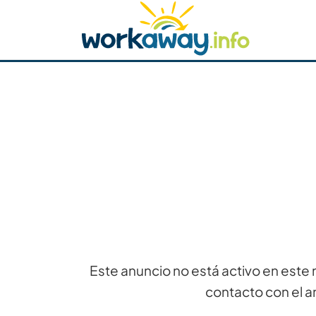
Skip to:
CONTENT
MAIN NAVIGATION
FOOTER
Buscar anfitrión
Busca un compañero
C
Seguridad
Este anuncio no está activo en este 
contacto con el a