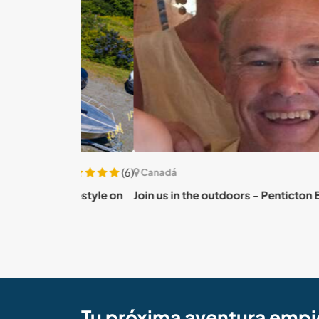
(6)
Canadá
d lifestyle on
Join us in the outdoors - Penticton BC, Cana
anada
Tu próxima aventura empi