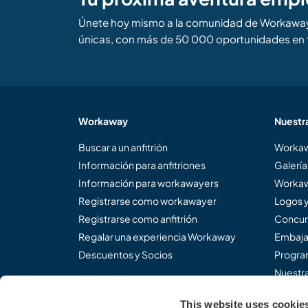
Únete hoy mismo a la comunidad de Workaway 
únicas, con más de 50 000 oportunidades en 
Workaway
Nuestr
Buscar a un anfitrión
Workaw
Información para anfitriones
Galería
Información para workawayers
Workaw
Registrarse como workawayer
Logos 
Registrarse como anfitrión
Concur
Regalar una experiencia Workaway
Embaja
Descuentos y Socios
Program
Nuestra
This website uses cookie