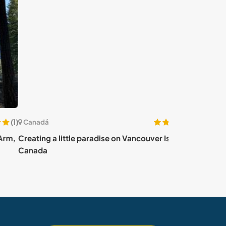
(8)
adá
Canadá
ing a little paradise on Vancouver Island, BC,
Come and help o
ada
Central Okana