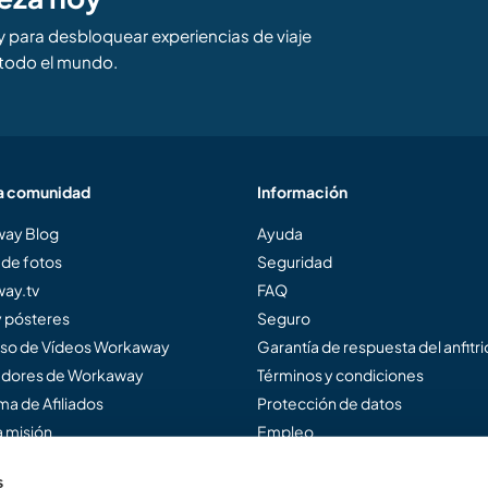
para desbloquear experiencias de viaje
todo el mundo.
a comunidad
Información
ay Blog
Ayuda
 de fotos
Seguridad
ay.tv
FAQ
y pósteres
Seguro
so de Vídeos Workaway
Garantía de respuesta del anfitr
dores de Workaway
Términos y condiciones
a de Afiliados
Protección de datos
 misión
Empleo
s