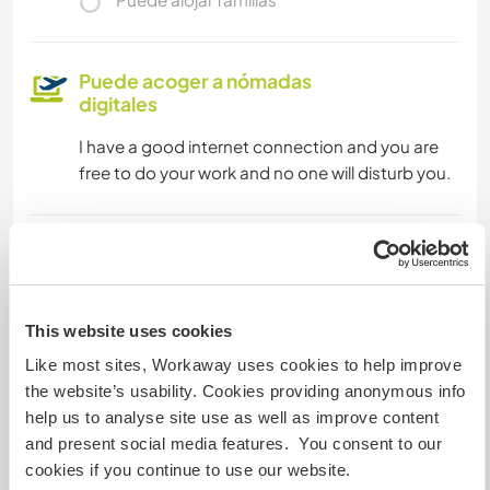
Puede acoger a nómadas
digitales
I have a good internet connection and you are
free to do your work and no one will disturb you.
Espacio para aparcar
autocaravanas
You can park it at my residence
This website uses cookies
Like most sites, Workaway uses cookies to help improve
the website’s usability. Cookies providing anonymous info
¿Cuántos voluntarios puedes
help us to analyse site use as well as improve content
hospedar?
and present social media features. You consent to our
Dos
cookies if you continue to use our website.