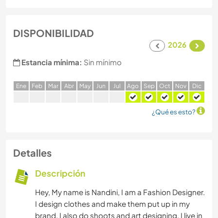
DISPONIBILIDAD
2026
Estancia mínima:
Sin mínimo
E
ne
F
eb
M
ar
A
br
M
ay
J
un
J
ul
A
go
S
ep
O
ct
N
ov
D
ic
¿Qué es esto?
Detalles
Descripción
Hey, My name is Nandini, I am a Fashion Designer.
I design clothes and make them put up in my
brand. I also do shoots and art designing. I live in