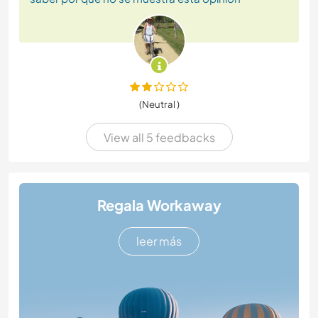
(Neutral )
View all 5 feedbacks
Regala Workaway
leer más