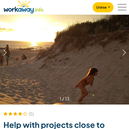
Skip to:
CONTENT
MAIN NAVIGATION
FOOTER
Unirse
1
/
13
(5)
Help with projects close to