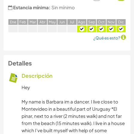
Estancia mínima:
Sin mínimo
E
ne
F
eb
M
ar
A
br
M
ay
J
un
J
ul
A
go
S
ep
O
ct
N
ov
D
ic
¿Qué es esto?
Detalles
Descripción
Hey
My name is Barbara im a dancer. I live close to
Montevideo in a beautiful part of Uruguay *El
pinar, next to a river (2 minutes walk) and not far
from the beach (15 minutes walk). I live in a house
which I’ve built myself with help of some