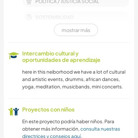
POLÍTICA / JUSTICIA SOCIAL
SOSTENIBILIDAD
mostrar más
MASCOTAS
CULTURA
Intercambio cultural y
oportunidades de aprendizaje
DIBUJO Y PINTURA
here in this neiborhood we have a lot of cultural
and artistic events, drumms, african dances,
COCINA Y ALIMENTACIÓN
yoga, meditation, musicbands, mini concerts.
ARQUITECTURA
Proyectos con niños
ARTE Y DISEÑO
En este proyecto podría haber niños. Para
obtener más información,
consulta nuestras
FOTOGRAFÍA
directrices y consejos aquí
.