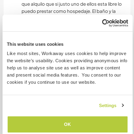
que alquilo que si justo uno de ellos esta libre lo
puedo prestar como hospedaje. El baño y la
cocina son compartidas si se hospedan en el
domo, en los monoambientes obviamente no,
ahi son con baño y cocina exclusivos.
This website uses cookies
Like most sites, Workaway uses cookies to help improve
Algo más...
the website’s usability. Cookies providing anonymous info
In your free time is nice to go to the duns, there
help us to analyse site use as well as improve content
you can walk a lot of time without seing houses,
and present social media features. You consent to our
there goes together the see and the river,
cookies if you continue to use our website.
beautiful and powerfull place. Also we are just 45
minuts from the center of Montevideo the
capital of uruguay, you have every 10 minuts
Settings
buses there. In the neighboorhood we also have
each sunday drumms and dance typical cultural
expression of the afrouruguayan culture. We
OK
also have diferent actitivtys each weekend in the