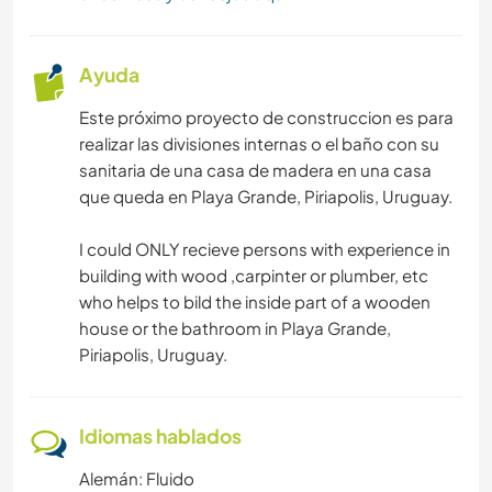
ARTES ESCÉNICAS
Ayuda
CARPINTERÍA
Este próximo proyecto de construccion es para
ANIMALES
realizar las divisiones internas o el baño con su
sanitaria de una casa de madera en una casa
que queda en Playa Grande, Piriapolis, Uruguay.
DEPORTES ACUÁTICOS
I could ONLY recieve persons with experience in
NATURALEZA
building with wood ,carpinter or plumber, etc
who helps to bild the inside part of a wooden
YOGA / BIENESTAR
house or the bathroom in Playa Grande,
Piriapolis, Uruguay.
BAILE
PLAYA
Idiomas hablados
Alemán: Fluido
ACTIVIDADES AL AIRE LIBRE