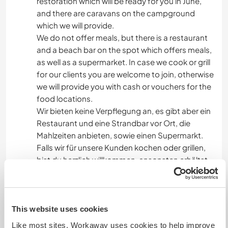
restoration which will be ready for you in June,
and there are caravans on the campground
which we will provide.
We do not offer meals, but there is a restaurant
and a beach bar on the spot which offers meals,
as well as a supermarket. In case we cook or grill
for our clients you are welcome to join, otherwise
we will provide you with cash or vouchers for the
food locations.
Wir bieten keine Verpflegung an, es gibt aber ein
Restaurant und eine Strandbar vor Ort, die
Mahlzeiten anbieten, sowie einen Supermarkt.
Falls wir für unsere Kunden kochen oder grillen,
bist du herzlich willkommen, ansonsten erhältst
du Bargeld oder Gutscheine für die Verpflegung.
Das Sportgelände grenzt an einen
Campingplatz, da werden wir für dich eine
Unterkunft bereitstellen. Derzeit wird ein
This website uses cookies
Gästehaus renoviert, das im Juni für Dich bereit
Like most sites, Workaway uses cookies to help improve