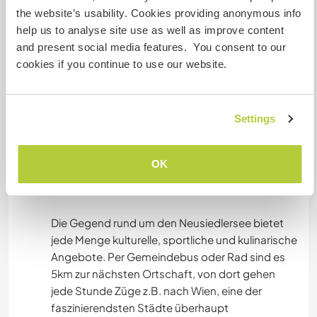
sein wird, und auf dem Campingplatz stehen
the website’s usability. Cookies providing anonymous info
Wohnwagen, die wir zur Verfügung stellen.
help us to analyse site use as well as improve content
and present social media features. You consent to our
cookies if you continue to use our website.
Algo más...
The area around Lake Neusiedl offers a wealth of
Settings
cultural, sporting, and culinary activities. By local
bus or bike, it's 5km to the nearest town, from
where trains depart every hour, for example, to
OK
Vienna, one of the most fascinating cities in the
world.
Die Gegend rund um den Neusiedlersee bietet
jede Menge kulturelle, sportliche und kulinarische
Angebote. Per Gemeindebus oder Rad sind es
5km zur nächsten Ortschaft, von dort gehen
jede Stunde Züge z.B. nach Wien, eine der
faszinierendsten Städte überhaupt