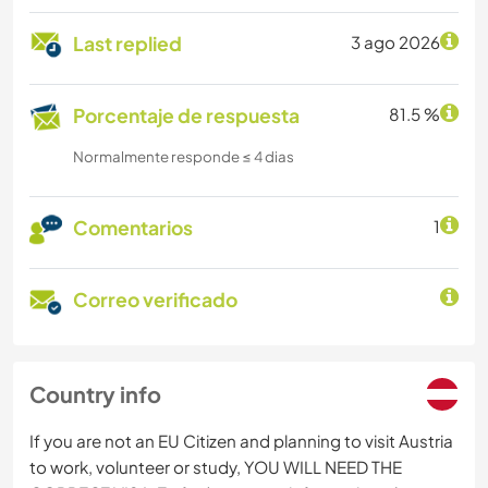
Last replied
3 ago 2026
Porcentaje de respuesta
81.5 %
Normalmente responde ≤ 4 dias
Comentarios
1
Correo verificado
Country info
If you are not an EU Citizen and planning to visit Austria
to work, volunteer or study, YOU WILL NEED THE