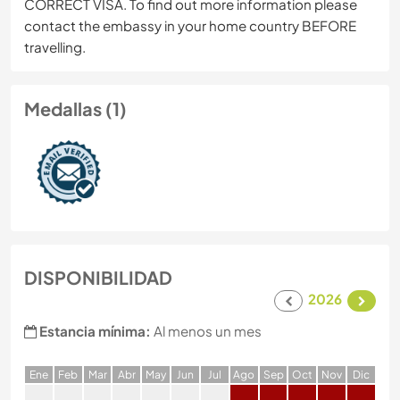
CORRECT VISA. To find out more information please
contact the embassy in your home country BEFORE
travelling.
Medallas (1)
DISPONIBILIDAD
2026
Estancia mínima:
Al menos un mes
E
ne
F
eb
M
ar
A
br
M
ay
J
un
J
ul
A
go
S
ep
O
ct
N
ov
D
ic