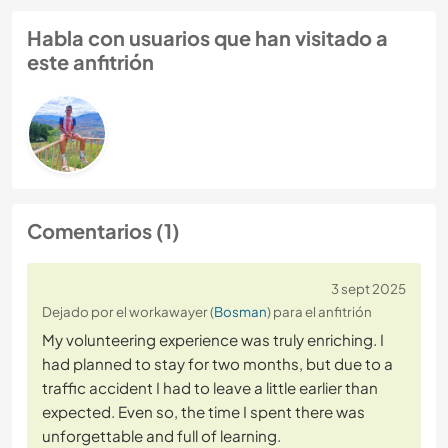
Habla con usuarios que han visitado a
este anfitrión
Comentarios (1)
3 sept 2025
Dejado por el workawayer (
Bosman
) para el anfitrión
My volunteering experience was truly enriching. I
had planned to stay for two months, but due to a
traffic accident I had to leave a little earlier than
expected. Even so, the time I spent there was
unforgettable and full of learning.