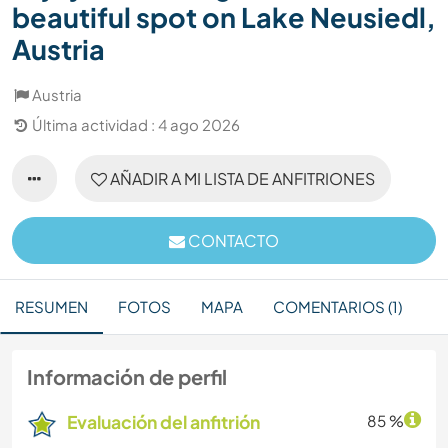
beautiful spot on Lake Neusiedl,
Austria
Austria
Última actividad : 4 ago 2026
AÑADIR A MI LISTA DE ANFITRIONES
CONTACTO
RESUMEN
FOTOS
MAPA
COMENTARIOS (1)
Información de perfil
Evaluación del anfitrión
85 %