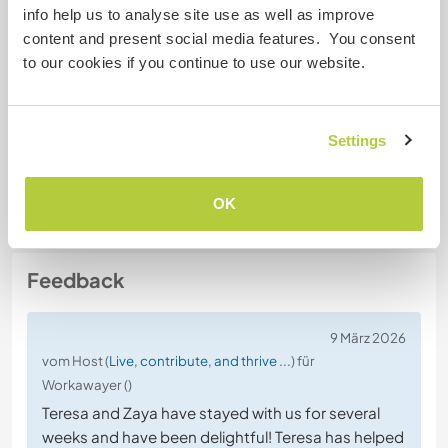
Allergien
info help us to analyse site use as well as improve
content and present social media features. You consent
to our cookies if you continue to use our website.
Spezielle Ernährung
Vegetarian
Settings
Website-Sicherheit
OK
Feedback
9 März 2026
vom Host (
Live, contribute, and thrive ...
) für
Workawayer ()
Teresa and Zaya have stayed with us for several
weeks and have been delightful! Teresa has helped