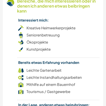
Bereiche, die mich interessieren oder in
denen ich anderen etwas beibringen
HEIMWERKEN & DIY
kann
Interessiert mich:
KOCHEN & BACKEN
Kreative Heimwerkerprojekte
BÜCHER
Seniorenbetreuung
Ökoprojekte
KUNST & DESIGN
Kunstprojekte
TIERE
Bereits etwas Erfahrung vorhanden
Leichte Gartenarbeit
YOGA / WELLNESS
Leichte Instandhaltungsarbeiten
SEGELN / BOOTE
Mithilfe auf einem Bauernhof
Tourismus / Gastgewerbe
OUTDOOR-AKTIVITÄTEN
In der Lage, anderen etwas beizubringen: