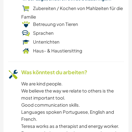
NATUR
Zubereiten / Kochen von Mahlzeiten für die
Familie
GEBIRGE
Betreuung von Tieren
CAMPING
Sprachen
Unterrichten
STRAND
Haus- & Haustiersitting
Was könntest du arbeiten?
We are kind people.
We believe the way we relate to others is the
most important tool.
Good communication skills.
Languages spoken Portuguese, English and
French.
Teresa works as a therapist and energy worker.