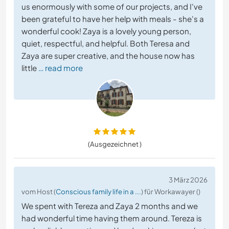
us enormously with some of our projects, and I've
been grateful to have her help with meals - she's a
wonderful cook! Zaya is a lovely young person,
quiet, respectful, and helpful. Both Teresa and
Zaya are super creative, and the house now has
little
… read more
(Ausgezeichnet )
3 März 2026
vom Host (
Conscious family life in a ...
) für Workawayer ()
We spent with Tereza and Zaya 2 months and we
had wonderful time having them around. Tereza is