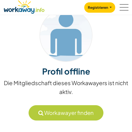
Skip to:
CONTENT
MAIN NAVIGATION
FOOTER
Registrieren
Profil offline
Die Mitgliedschaft dieses Workawayers ist nicht
aktiv.
Workawayer finden