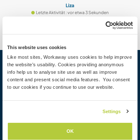
Liza
Letzte Aktivität : vor etwa 3 Sekunden
This website uses cookies
Like most sites, Workaway uses cookies to help improve
the website’s usability. Cookies providing anonymous
Workaway
info help us to analyse site use as well as improve
Gastgeber finden
content and present social media features. You consent
Informationen für Gastgeber
to our cookies if you continue to use our website.
Informationen für Workawayer
Als Workawayer registrieren
Als Host registrieren
Settings
Workaway als Geschenk
Rabatte und Partner
OK