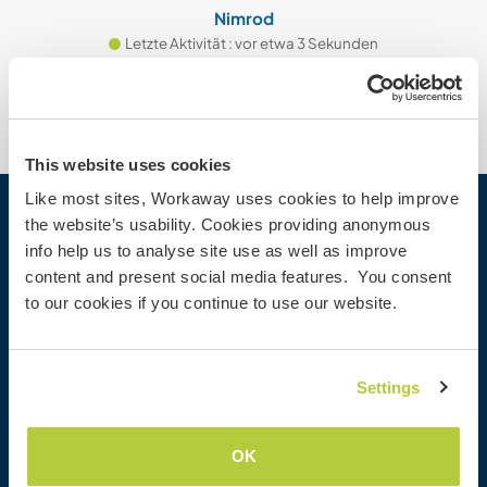
Nimrod
Letzte Aktivität : vor etwa 3 Sekunden
This website uses cookies
Like most sites, Workaway uses cookies to help improve
the website’s usability. Cookies providing anonymous
Workaway
info help us to analyse site use as well as improve
Gastgeber finden
content and present social media features. You consent
Informationen für Gastgeber
to our cookies if you continue to use our website.
Informationen für Workawayer
Als Workawayer registrieren
Als Host registrieren
Settings
Workaway als Geschenk
Rabatte und Partner
OK