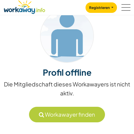
Skip to:
CONTENT
MAIN NAVIGATION
FOOTER
Registrieren
Profil offline
Die Mitgliedschaft dieses Workawayers ist nicht
aktiv.
Workawayer finden