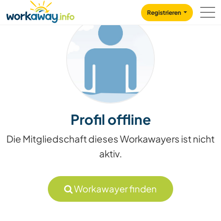
Skip to:
CONTENT
MAIN NAVIGATION
FOOTER
Registrieren
Profil offline
Die Mitgliedschaft dieses Workawayers ist nicht
aktiv.
Workawayer finden