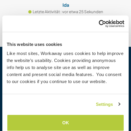
Ida
Letzte Aktivität : vor etwa 25 Sekunden
This website uses cookies
Like most sites, Workaway uses cookies to help improve
the website’s usability. Cookies providing anonymous
Workaway
info help us to analyse site use as well as improve
Gastgeber finden
content and present social media features. You consent
Informationen für Gastgeber
to our cookies if you continue to use our website.
Informationen für Workawayer
Als Workawayer registrieren
Als Host registrieren
Settings
Workaway als Geschenk
Rabatte und Partner
OK