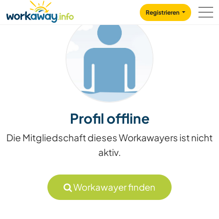
Skip to:
CONTENT
MAIN NAVIGATION
FOOTER
Registrieren
Profil offline
Die Mitgliedschaft dieses Workawayers ist nicht
aktiv.
Workawayer finden