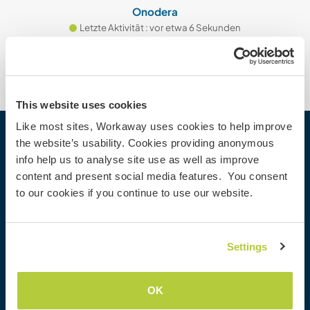
Onodera
Letzte Aktivität : vor etwa 6 Sekunden
This website uses cookies
Like most sites, Workaway uses cookies to help improve
the website’s usability. Cookies providing anonymous
Workaway
info help us to analyse site use as well as improve
Gastgeber finden
content and present social media features. You consent
Informationen für Gastgeber
to our cookies if you continue to use our website.
Informationen für Workawayer
Als Workawayer registrieren
Als Host registrieren
Settings
Workaway als Geschenk
Rabatte und Partner
OK