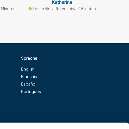
Katherine
inuten
Letzte Aktivität : vor etwa 2 Minuten
Letzte Aktivi
Sprache
English
Français
Español
Português