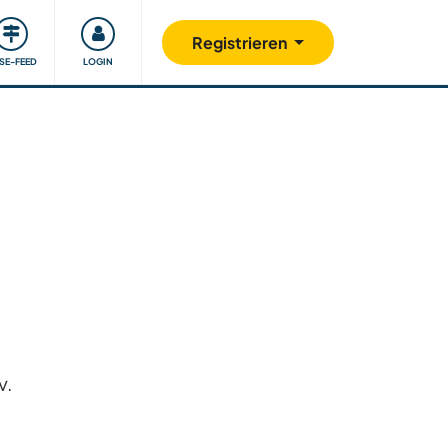
Unsere Community
Gutes tun
Registrieren
ISE-FEED
LOGIN
v.