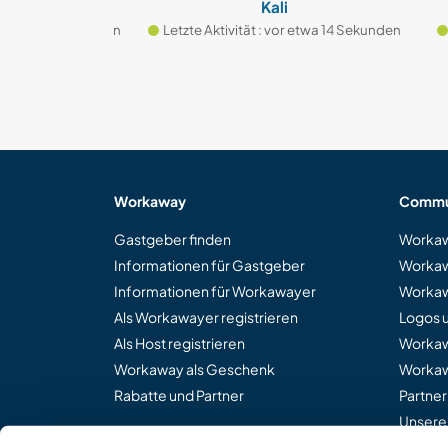
tonio
Kali
 etwa 11 Sekunden
Letzte Aktivität : vor etwa 14 Sekunden
Let
Workaway
Commu
Gastgeber finden
Workaw
Informationen für Gastgeber
Workaw
Informationen für Workawayer
Workaw
Als Workawayer registrieren
Logos 
Als Host registrieren
Worka
Workaway als Geschenk
Workaw
Rabatte und Partner
Partne
Unsere