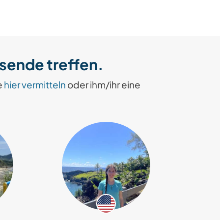
isende treffen.
e
hier vermitteln
oder ihm/ihr eine