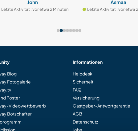
John
Asmaa
zte Aktivität : vor etwa 2 Minuten
Letzte Aktivität : vor etwa 2 M
nity
Informationen
ay Blog
Helpdesk
ay Fotogalerie
Sicherheit
ay.tv
FAQ
und Poster
Versicherung
way-Videowettbewerb
Gastgeber-Antwortgarantie
ay Botschafter
AGB
rprogramm
Datenschutz
 Mission
Jobs