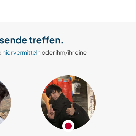
isende treffen.
e
hier vermitteln
oder ihm/ihr eine