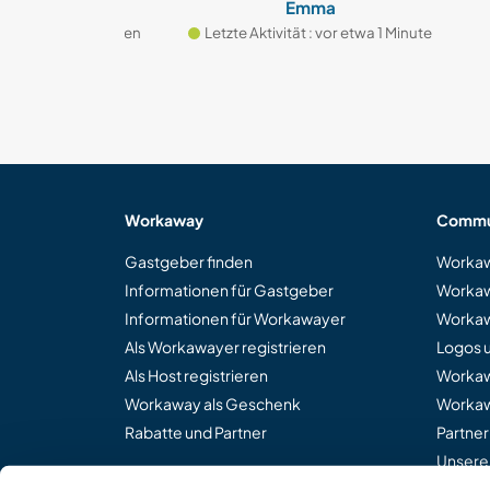
Emma
 etwa 3 Sekunden
Letzte Aktivität : vor etwa 1 Minute
Le
Workaway
Commu
Gastgeber finden
Workaw
Informationen für Gastgeber
Workaw
Informationen für Workawayer
Workaw
Als Workawayer registrieren
Logos 
Als Host registrieren
Worka
Workaway als Geschenk
Workaw
Rabatte und Partner
Partne
Unsere