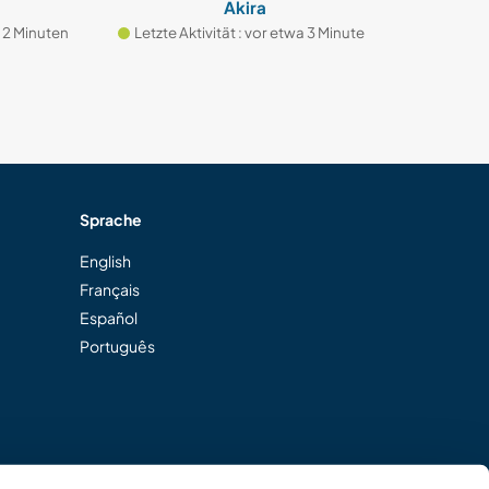
Akira
inuten
Letzte Aktivität : vor etwa 3 Minuten
Letzte Aktivi
Sprache
English
Français
Español
Português