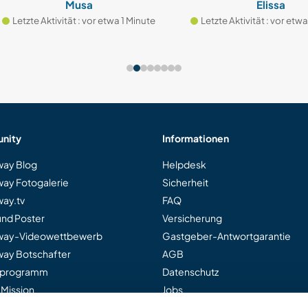
Musa
Elissa
tzte Aktivität : vor etwa 1 Minute
Letzte Aktivität : vor etwa 2 M
nity
Informationen
ay Blog
Helpdesk
ay Fotogalerie
Sicherheit
ay.tv
FAQ
und Poster
Versicherung
way-Videowettbewerb
Gastgeber-Antwortgarantie
ay Botschafter
AGB
rprogramm
Datenschutz
 Mission
Jobs