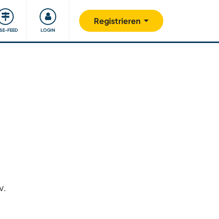
Unsere Community
Gutes tun
Registrieren
ISE-FEED
LOGIN
v.