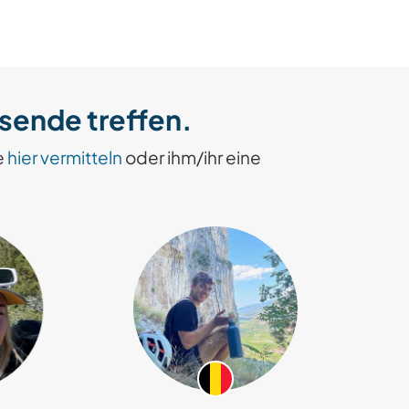
isende treffen.
e
hier vermitteln
oder ihm/ihr eine