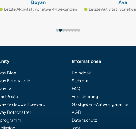
Boyan
Ava
te Aktivität : vor etwa 44 Sekunden
Letzte Aktivität : vor etwa 55 S
nity
Informationen
ay Blog
Helpdesk
ay Fotogalerie
Sicherheit
ay.tv
FAQ
und Poster
Versicherung
way-Videowettbewerb
Gastgeber-Antwortgarantie
ay Botschafter
AGB
rprogramm
Datenschutz
 Mission
Jobs