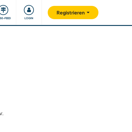
Unsere Community
Gutes tun
Registrieren
ISE-FEED
LOGIN
v.