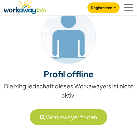
Skip to:
CONTENT
MAIN NAVIGATION
FOOTER
Registrieren
Profil offline
Die Mitgliedschaft dieses Workawayers ist nicht
aktiv.
Workawayer finden