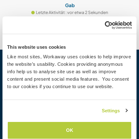
Gab
Letzte Aktivität : vor etwa 2 Sekunden
This website uses cookies
Like most sites, Workaway uses cookies to help improve
the website’s usability. Cookies providing anonymous
Workaway
info help us to analyse site use as well as improve
Gastgeber finden
content and present social media features. You consent
Informationen für Gastgeber
to our cookies if you continue to use our website.
Informationen für Workawayer
Als Workawayer registrieren
Als Host registrieren
Settings
Workaway als Geschenk
Rabatte und Partner
OK