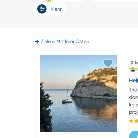
Mehr
Ziele in Mittlerer Osten
I
Hel
The 
don’
lea
proj