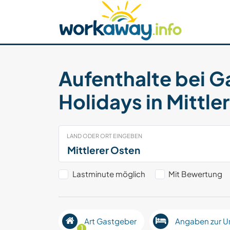
Skip to:
CONTENT
MAIN NAVIGATION
FOOTER
Host finden
Reisepartner finden
Funkti
Sicherheit
Aufenthalte bei G
Holidays in Mittle
LAND ODER ORT EINGEBEN
Lastminute möglich
Mit Bewertung
Art Gastgeber
Angaben zur U
1