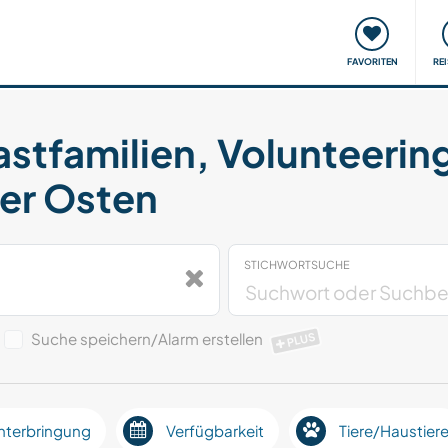
onsweise
Treffen & Veranstaltungen
Reisen & Lernen
FAVORITEN
RE
astfamilien, Volunteerin
rer Osten
STICHWORTSUCHE
Suche speichern/Alarm erstellen
PLUS
nterbringung
Verfügbarkeit
Tiere/Haustier