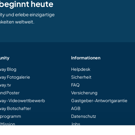
beginnt heute
 und erlebe einzigartige
keiten weltweit.
nity
Informationen
ay Blog
Helpdesk
ay Fotogalerie
Sicherheit
ay.tv
FAQ
und Poster
Versicherung
way-Videowettbewerb
Gastgeber-Antwortgarantie
ay Botschafter
AGB
rprogramm
Datenschutz
 Mission
Jobs