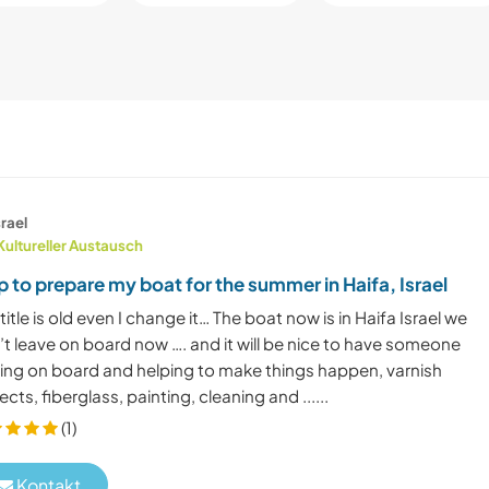
srael
Kultureller Austausch
p to prepare my boat for the summer in Haifa, Israel
title is old even I change it… The boat now is in Haifa Israel we
t leave on board now …. and it will be nice to have someone
ving on board and helping to make things happen, varnish
ects, fiberglass, painting, cleaning and ......
(1)
Kontakt