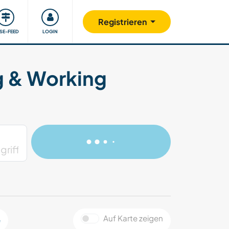
Unsere Community
Gutes tun
Registrieren
ISE-FEED
LOGIN
g & Working
Auf Karte zeigen
e