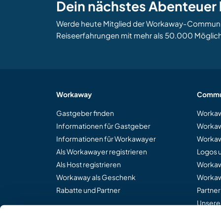
Dein nächstes Abenteuer 
Werde heute Mitglied der Workaway-Community
Reiseerfahrungen mit mehr als 50.000 Möglich
Workaway
Commu
Gastgeber finden
Workaw
Informationen für Gastgeber
Workaw
Informationen für Workawayer
Workaw
Als Workawayer registrieren
Logos 
Als Host registrieren
Worka
Workaway als Geschenk
Workaw
Rabatte und Partner
Partne
Unsere