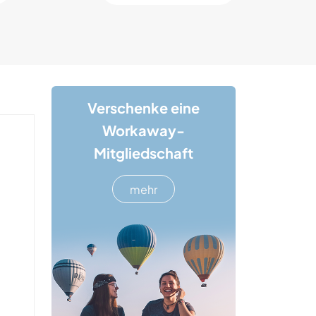
Verschenke eine
Workaway-
Mitgliedschaft
mehr