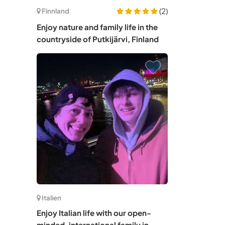
(2)
Finnland
Enjoy nature and family life in the
countryside of Putkijärvi, Finland
Italien
Enjoy Italian life with our open-
minded, international family in