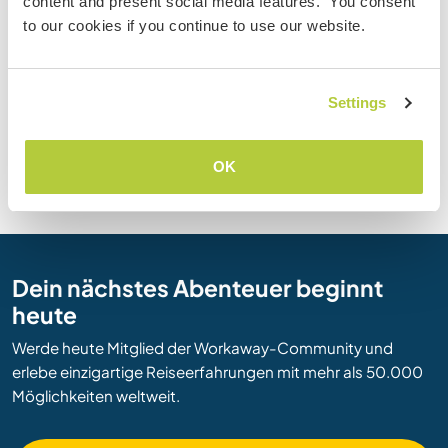
content and present social media features. You consent
Haryana
Sikkim
to our cookies if you continue to use our website.
Himachal Pradesh
Tamil Nadu
Jammu und Kaschmir
Tripura
Jharkhand
Uttar Pradesh
Settings
Karnataka
Uttaranchal
Kerala
Westbengalen
Lakshadweep
OK
Dein nächstes Abenteuer beginnt
heute
Werde heute Mitglied der Workaway-Community und
erlebe einzigartige Reiseerfahrungen mit mehr als 50.000
Möglichkeiten weltweit.