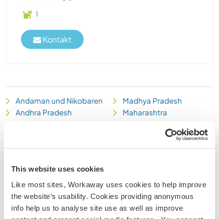
1
Kontakt
Andaman und Nikobaren
Madhya Pradesh
Andhra Pradesh
Maharashtra
Arunachal Pradesh
Manipur
Assam
Meghalaya
Bihar
Mizoram
Chandigarh
Nagaland
This website uses cookies
Chhattisgarh
Delhi
Dadra und Nagar Haveli
Orissa
Like most sites, Workaway uses cookies to help improve
Daman und Diu
Puducherry
the website’s usability. Cookies providing anonymous
Goa
Punjab
info help us to analyse site use as well as improve
Gujarat
Rajasthan