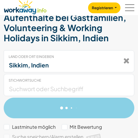
Skip to:
CONTENT
MAIN NAVIGATION
FOOTER
Registrieren
Aufenthalte bei Gastfamilien,
Volunteering & Working
Holidays in Sikkim, Indien
LAND ODER ORT EINGEBEN
STICHWORTSUCHE
Lastminute möglich
Mit Bewertung
Suche speichern/Alarm erstellen
PLUS