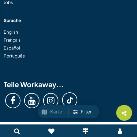
Jobs
Sprache
English
Français
Español
Português
Teile Workaway...
Karte
Filter