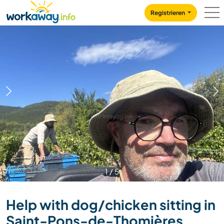
Skip to:
CONTENT
MAIN NAVIGATION
FOOTER
Registrieren
1
/
5
Help with dog/chicken sitting in
Saint-Pons-de-Thomières,