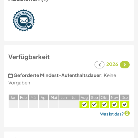
Verfügbarkeit
2026
Geforderte Mindest-Aufenthaltsdauer:
Keine
Vorgaben
J
an
F
eb
M
är
A
pr
M
ai
J
un
J
ul
A
ug
S
ep
O
kt
N
ov
D
ez
Was ist das?