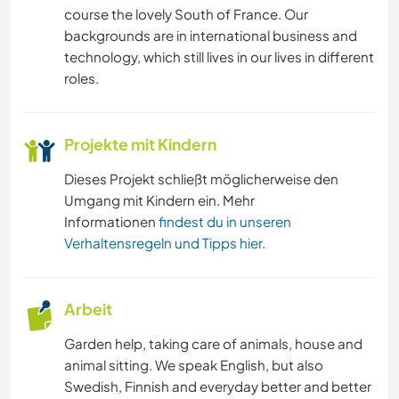
course the lovely South of France. Our
SPRACHEN
backgrounds are in international business and
technology, which still lives in our lives in different
GARTENARBEITEN
roles.
KOCHEN & BACKEN
Projekte mit Kindern
TISCHLERARBEITEN
Dieses Projekt schließt möglicherweise den
Umgang mit Kindern ein. Mehr
KUNST & DESIGN
Informationen
findest du in unseren
Verhaltensregeln und Tipps hier
.
ARCHITEKTUR
TIERE
Arbeit
Garden help, taking care of animals, house and
YOGA / WELLNESS
animal sitting. We speak English, but also
Swedish, Finnish and everyday better and better
SEGELN / BOOTE