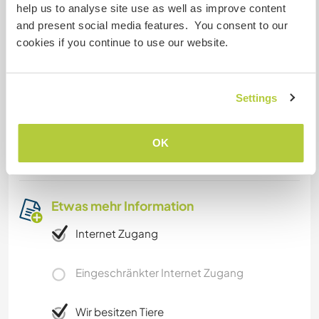
nearby bathrooms, joint kitchen and living room.
help us to analyse site use as well as improve content
The house is 400 years old, but modernised with
and present social media features. You consent to our
all amenities.
cookies if you continue to use our website.
Was noch ...
Settings
There's super beautiful sites to visit nearby. This
area is popular with bikers, hikers, climbers, etc. A
OK
lot of sport amenities and nature nearby.
Etwas mehr Information
Internet Zugang
Eingeschränkter Internet Zugang
Wir besitzen Tiere