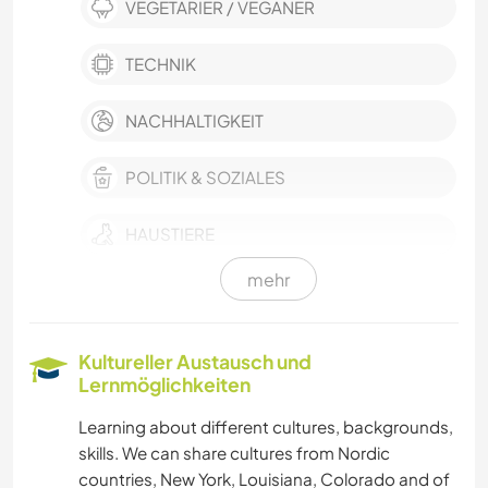
VEGETARIER / VEGANER
TECHNIK
NACHHALTIGKEIT
POLITIK & SOZIALES
HAUSTIERE
mehr
FARMARBEIT
EVENTS & SOZIALLEBEN
Kultureller Austausch und
Lernmöglichkeiten
KULTUR
Learning about different cultures, backgrounds,
skills. We can share cultures from Nordic
GÄRTNERN
countries, New York, Louisiana, Colorado and of