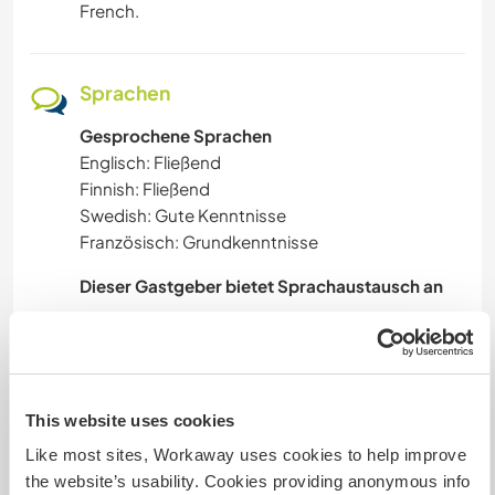
French.
NATUR
Sprachen
WANDERN
Gesprochene Sprachen
Englisch: Fließend
STRAND
Finnish: Fließend
Swedish: Gute Kenntnisse
ERLEBNISSPORTARTEN
Französisch: Grundkenntnisse
Dieser Gastgeber bietet Sprachaustausch an
This website uses cookies
Unterkunft
Like most sites, Workaway uses cookies to help improve
We have available rooms in our house with
the website’s usability. Cookies providing anonymous info