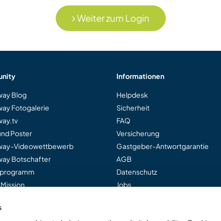
Weiter zum Login
nity
Informationen
ay Blog
Helpdesk
ay Fotogalerie
Sicherheit
ay.tv
FAQ
und Poster
Versicherung
way-Videowettbewerb
Gastgeber-Antwortgarantie
ay Botschafter
AGB
rprogramm
Datenschutz
 Mission
Jobs
s