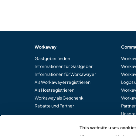
Workaway
Commu
Gastgeber finden
Workaw
Informationen für Gastgeber
Workaw
Informationen für Workawayer
Workaw
Als Workawayer registrieren
Logos 
Als Host registrieren
Worka
Workaway als Geschenk
Workaw
Rabatte und Partner
Partne
Unsere
This website uses cookie