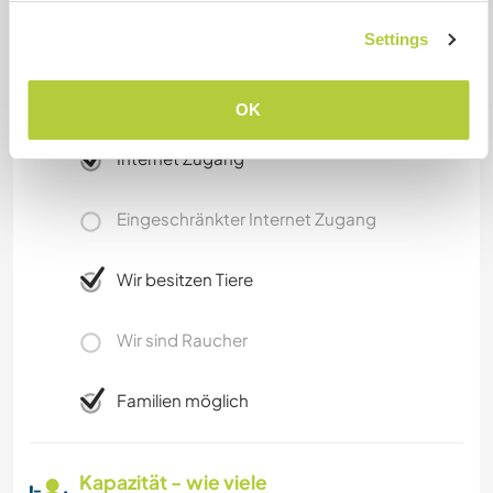
of tracks around the house and the beach Is not
so far!
Settings
OK
Etwas mehr Information
Internet Zugang
Eingeschränkter Internet Zugang
Wir besitzen Tiere
Wir sind Raucher
Familien möglich
Kapazität - wie viele