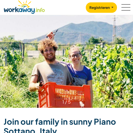
Skip to:
CONTENT
MAIN NAVIGATION
FOOTER
Registrieren
1
/
5
Join our family in sunny Piano
Sottano, Italy