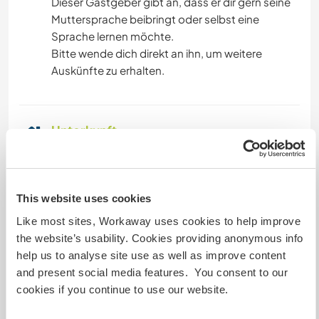
Dieser Gastgeber gibt an, dass er dir gern seine
Muttersprache beibringt oder selbst eine
Sprache lernen möchte.
Bitte wende dich direkt an ihn, um weitere
Auskünfte zu erhalten.
Unterkunft
We will provide a nice private room with share
bathroom. We Will share the meals togheter. We
have a huge garden and a little River close to the
This website uses cookies
house!
Like most sites, Workaway uses cookies to help improve
the website’s usability. Cookies providing anonymous info
help us to analyse site use as well as improve content
Was noch ...
and present social media features. You consent to our
We have a dog called Schuko and in Summer
cookies if you continue to use our website.
time we also have some chickens! There Is plenty