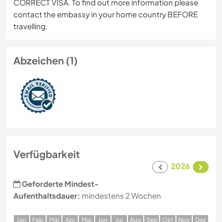
CORRECT VISA. To find out more information please
contact the embassy in your home country BEFORE
travelling.
Abzeichen (1)
Verfügbarkeit
2026
Geforderte Mindest-
Aufenthaltsdauer:
mindestens 2 Wochen
J
an
F
eb
M
är
A
pr
M
ai
J
un
J
ul
A
ug
S
ep
O
kt
N
ov
D
ez