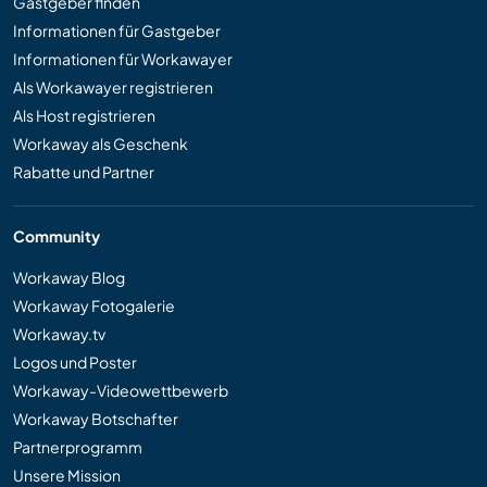
Gastgeber finden
Informationen für Gastgeber
Informationen für Workawayer
Als Workawayer registrieren
Als Host registrieren
Workaway als Geschenk
Rabatte und Partner
Community
Workaway Blog
Workaway Fotogalerie
Workaway.tv
Logos und Poster
Workaway-Videowettbewerb
Workaway Botschafter
Partnerprogramm
Unsere Mission