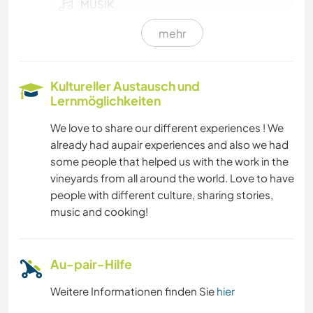
MUSIK
mehr
GARTENARBEITEN
KOCHEN & BACKEN
Kultureller Austausch und
Lernmöglichkeiten
TISCHLERARBEITEN
We love to share our different experiences ! We
already had aupair experiences and also we had
BÜCHER
some people that helped us with the work in the
vineyards from all around the world. Love to have
KUNST & DESIGN
people with different culture, sharing stories,
music and cooking!
NATUR
GEBIRGE
Au-pair-Hilfe
Weitere Informationen finden Sie
hier
WANDERN