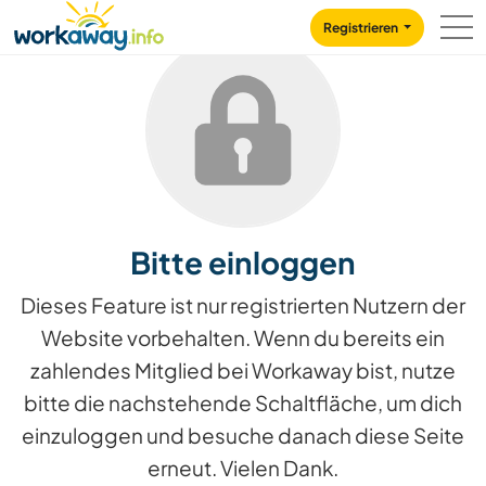
Skip to:
CONTENT
MAIN NAVIGATION
FOOTER
Registrieren
Bitte einloggen
Dieses Feature ist nur registrierten Nutzern der
Website vorbehalten. Wenn du bereits ein
zahlendes Mitglied bei Workaway bist, nutze
bitte die nachstehende Schaltfläche, um dich
einzuloggen und besuche danach diese Seite
erneut. Vielen Dank.