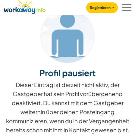
Skip to:
CONTENT
MAIN NAVIGATION
FOOTER
Registrieren
Profil pausiert
Dieser Eintrag ist derzeit nicht aktiv, der
Gastgeber hat sein Profil vorübergehend
deaktiviert. Du kannst mit dem Gastgeber
weiterhin über deinen Posteingang
kommunizieren, wenn du in der Vergangenheit
bereits schon mit ihm in Kontakt gewesen bist.