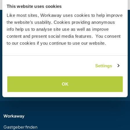
This website uses cookies
Like most sites, Workaway uses cookies to help improve
the website’s usability. Cookies providing anonymous
Dein nächstes Abenteuer beginnt
info help us to analyse site use as well as improve
heute
content and present social media features. You consent
Werde heute Mitglied der Workaway-Community und
to our cookies if you continue to use our website.
erlebe einzigartige Reiseerfahrungen mit mehr als 50.000
Möglichkeiten weltweit.
Settings
Registrieren
OK
Workaway
Gastgeber finden