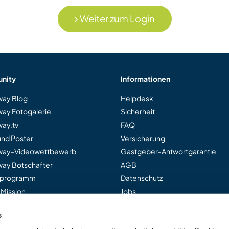
Weiter zum Login
nity
Informationen
ay Blog
Helpdesk
ay Fotogalerie
Sicherheit
ay.tv
FAQ
und Poster
Versicherung
way-Videowettbewerb
Gastgeber-Antwortgarantie
ay Botschafter
AGB
rprogramm
Datenschutz
 Mission
Jobs
s