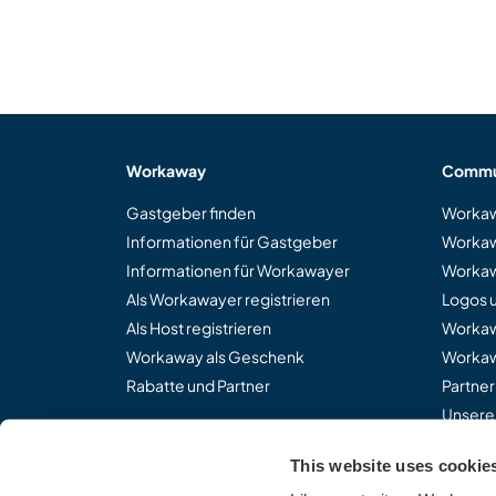
Workaway
Commu
Gastgeber finden
Workaw
Informationen für Gastgeber
Workaw
Informationen für Workawayer
Workaw
Als Workawayer registrieren
Logos 
Als Host registrieren
Worka
Workaway als Geschenk
Workaw
Rabatte und Partner
Partne
Unsere
This website uses cookie