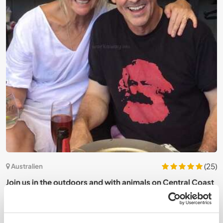
6)
(25)
Australien
e,
Join us in the outdoors and with animals on Central Coast
S
NSW, close to Sydney, Australia
c