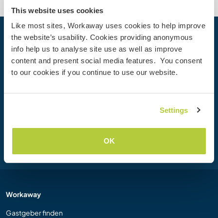
This website uses cookies
Like most sites, Workaway uses cookies to help improve
the website’s usability. Cookies providing anonymous
Dein nächstes Abenteuer beginnt
info help us to analyse site use as well as improve
heute
content and present social media features. You consent
Werde heute Mitglied der Workaway-Community und
to our cookies if you continue to use our website.
erlebe einzigartige Reiseerfahrungen mit mehr als 50.000
Möglichkeiten weltweit.
Settings
Registrieren
OK
Workaway
Gastgeber finden