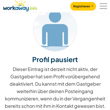
Skip to:
CONTENT
MAIN NAVIGATION
FOOTER
Registrieren
Profil pausiert
Dieser Eintrag ist derzeit nicht aktiv, der
Gastgeber hat sein Profil vorübergehend
deaktiviert. Du kannst mit dem Gastgeber
weiterhin über deinen Posteingang
kommunizieren, wenn du in der Vergangenheit
bereits schon mit ihm in Kontakt gewesen bist.