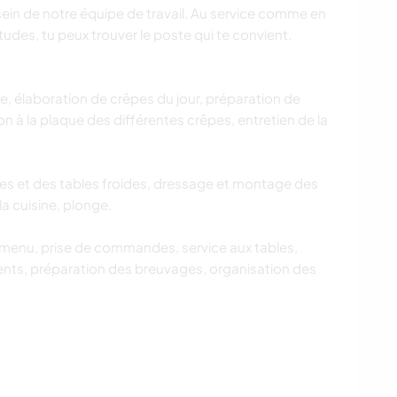
sein de notre équipe de travail. Au service comme en
itudes, tu peux trouver le poste qui te convient.
e, élaboration de crêpes du jour, préparation de
on à la plaque des différentes crêpes, entretien de la
tes et des tables froides, dressage et montage des
la cuisine, plonge.
u menu, prise de commandes, service aux tables,
lients, préparation des breuvages, organisation des