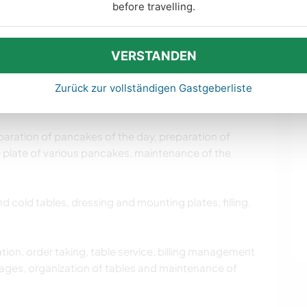
before travelling.
VERSTANDEN
hin our work team. At the service as in the kitchen.
ies, you can find the job that's right for you.
Zurück zur vollständigen Gastgeberliste
paration of pancakes of the day, preparation of
e plate of various pancakes, maintenance of the
d cold tables, dressing and mounting plates, filling,
on, order taking, table service, billing management
ages, organization of tables and maintenance of