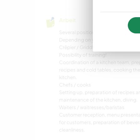
Arbeit
Several positions are to be filled wit
Depending on your interests and abilit
Crêpier / Griddle
Possibility of training!
Coordination of a kitchen team, pre
recipes and cold tables, cooking th
kitchen.
Chefs / cooks
Setting up, preparation of recipes an
maintenance of the kitchen, diving.
Waiters / waitresses/baristas
Customer reception, menu presentati
for customers, preparation of bever
cleanliness.