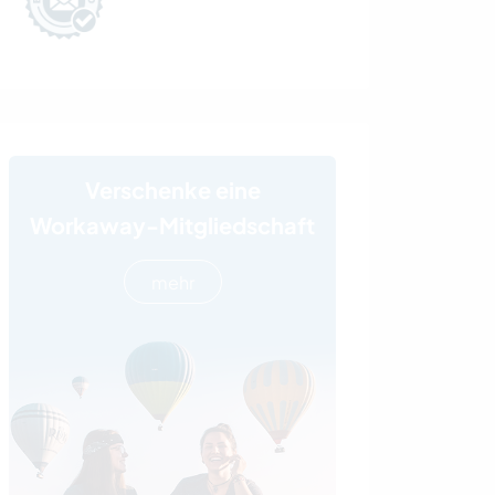
Verschenke eine
Workaway-Mitgliedschaft
mehr