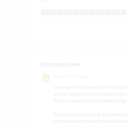
J
an
F
eb
M
är
A
pr
M
ai
Informationen
Beschreibung
Located on the banks of the Fjord in 
a small family business established 
Breton culinary tradition while using
Campé sur les bords du Fjord dans le
une petite entreprise familiale étab