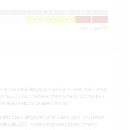
J
un
J
ul
A
ug
S
ep
O
kt
N
ov
D
ez
Was ist das?
the beautiful village of Anse-Saint-Jean, the Café is
since 2013. Our creperie offers a menu inspired by a
 several products Quebec terroirs.
 très beau village de l’Anse-Saint-Jean, le Café est
lie depuis 2013. Notre crêperie propose un menu