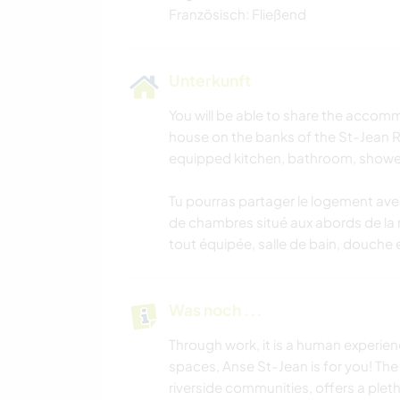
Französisch: Fließend
Unterkunft
You will be able to share the accom
house on the banks of the St-Jean Riv
equipped kitchen, bathroom, showe
Tu pourras partager le logement ave
de chambres situé aux abords de la ri
tout équipée, salle de bain, douche e
Was noch ...
Through work, it is a human experienc
spaces, Anse St-Jean is for you! The
riverside communities, offers a pleth