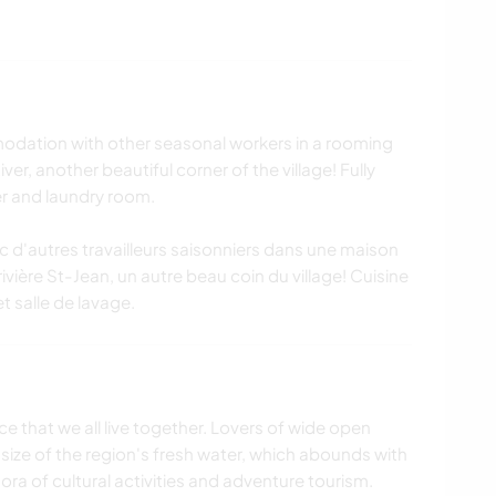
modation with other seasonal workers in a rooming
er, another beautiful corner of the village! Fully
r and laundry room.
c d'autres travailleurs saisonniers dans une maison
vière St-Jean, un autre beau coin du village! Cuisine
t salle de lavage.
e that we all live together. Lovers of wide open
 size of the region's fresh water, which abounds with
ora of cultural activities and adventure tourism.