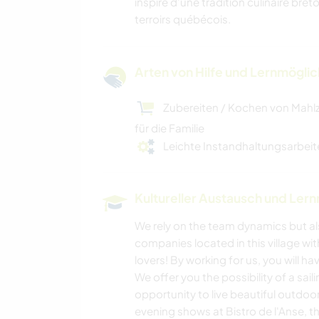
inspiré d’une tradition culinaire bre
terroirs québécois.
Arten von Hilfe und Lernmögli
Zubereiten / Kochen von Mahl
für die Familie
Leichte Instandhaltungsarbeit
Kultureller Austausch und Ler
We rely on the team dynamics but al
companies located in this village wit
lovers! By working for us, you will h
We offer you the possibility of a sai
opportunity to live beautiful outdoor
evening shows at Bistro de l'Anse, t