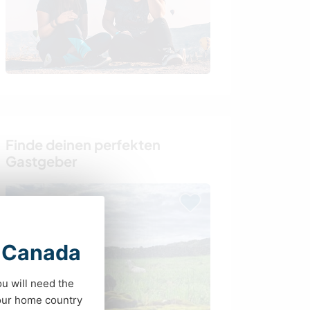
Finde deinen perfekten
Gastgeber
t Canada
ou will need the
your home country