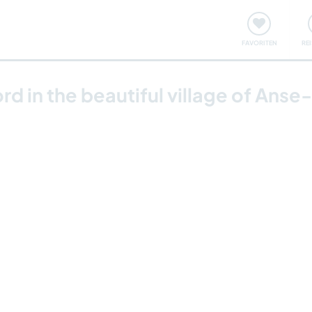
onsweise
Treffen & Veranstaltungen
Reisen & Lernen
FAVORITEN
RE
jord in the beautiful village of An