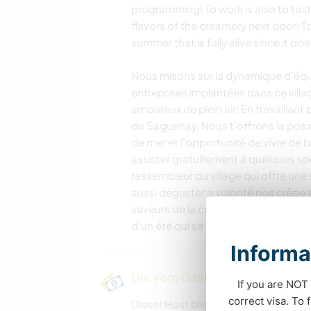
programming! To work is also to tast
flavors of the creamery next door! To
summer that is fully alive since it doe
Nous misons sur la dynamique d'équip
entreprises implantées dans ce villag
amoureux de plein air! En travaillant 
du Saguenay. Nous t'offrons la possib
de mer et l'opportunité de vivre de b
assister gratuitement à quelques spec
rassembleur du village qui offre une
aussi déguster à volonté nos crêpe a
saveurs de la crèmerie d'à côté! Trava
d'un été qui se vie pleinement puisq
Informa
Die vom Gastgeber angebotene
If you are NOT 
correct visa. To
Dieser Host bietet Unterkunft und B