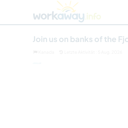
Skip to:
CONTENT
MAIN NAVIGATION
FOOTER
Host finden
Reisepartner finden
Funkti
Sicherheit
Join us on banks of the F
Kanada
Letzte Aktivität : 5 Aug. 2026