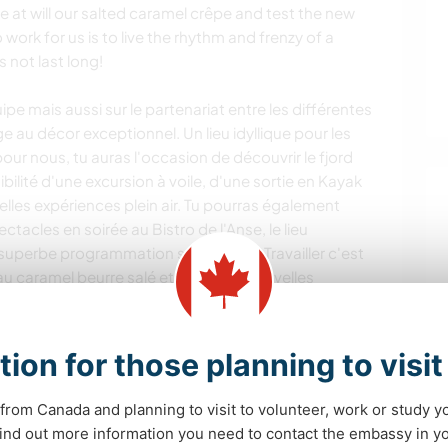
e at will our salted caramel crêpe and test the new
 work for us is to live the rhythm and frenzy of a
s not last long!
e mais aussi sur le partenariat entre les différentes
e au décor exceptionnel. Un lieu idyllique pour les
pour nous, tu auras l'occasion de découvrir le fjord
ilité d'une excursion à voile, d'une sortie en Kayak
elles expériences plein air. Tu pourras également
tacles en soirée au Bistro de l'Anse, le lieu
 superbe programmation spectacles! Travailler c'est
u caramel beurre salé et tester les nouvelles
iller pour nous, c'est vivre le rythme et la frénésie
u'il ne dure pas longtemps!
tion for those planning to visi
 Vergütung entspricht dem Mindestlohn
from Canada and planning to visit to volunteer, work or study y
 find out more information you need to contact the embassy in 
ezahlung.