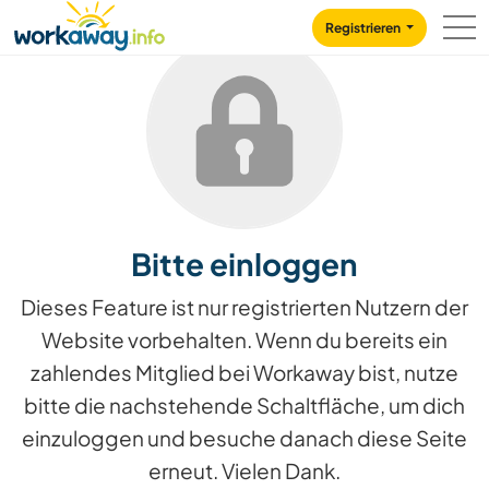
Skip to:
CONTENT
MAIN NAVIGATION
FOOTER
Registrieren
Bitte einloggen
Dieses Feature ist nur registrierten Nutzern der
Website vorbehalten. Wenn du bereits ein
zahlendes Mitglied bei Workaway bist, nutze
bitte die nachstehende Schaltfläche, um dich
einzuloggen und besuche danach diese Seite
erneut. Vielen Dank.