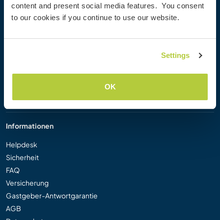
content and present social media features. You consent
Workaway Blog
to our cookies if you continue to use our website.
Workaway Fotogalerie
Workaway.tv
Logos und Poster
Settings
Workaway-Videowettbewerb
Workaway Botschafter
Partnerprogramm
OK
Unsere Mission
Informationen
Helpdesk
Sicherheit
FAQ
Versicherung
Gastgeber-Antwortgarantie
AGB