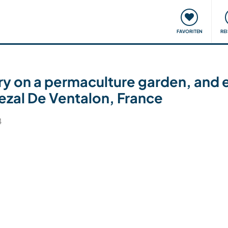
onsweise
Treffen & Veranstaltungen
Reisen & Lernen
FAVORITEN
RE
rry on a permaculture garden, and
rezal De Ventalon, France
4