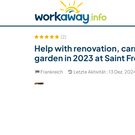
Skip to:
CONTENT
MAIN NAVIGATION
FOOTER
Host finden
Reisepartner finden
Funkti
Sicherheit
(2)
Help with renovation, ca
garden in 2023 at Saint F
Frankreich
Letzte Aktivität : 13 Dez. 202