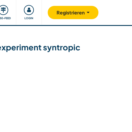
Unsere Community
Gutes tun
Registrieren
ISE-FEED
LOGIN
 experiment syntropic