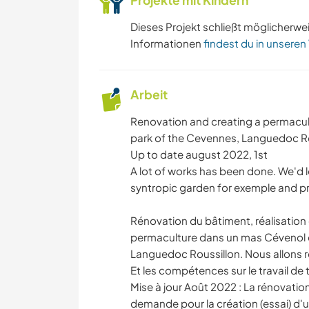
Projekte mit Kindern
Dieses Projekt schließt möglicherwe
Informationen
findest du in unseren
Arbeit
Renovation and creating a permacult
park of the Cevennes, Languedoc Ro
Up to date august 2022, 1st
A lot of works has been done. We'd l
syntropic garden for exemple and pr
Rénovation du bâtiment, réalisation d
permaculture dans un mas Cévenol e
Languedoc Roussillon. Nous allons 
Et les compétences sur le travail de 
Mise à jour Août 2022 : La rénovatio
demande pour la création (essai) d'un