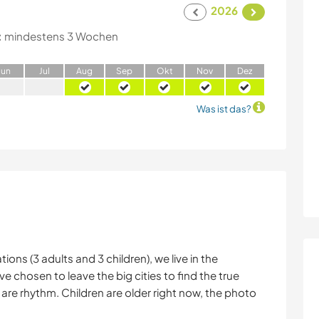
2026
:
mindestens 3 Wochen
J
un
J
ul
A
ug
S
ep
O
kt
N
ov
D
ez
Was ist das?
ions (3 adults and 3 children), we live in the
chosen to leave the big cities to find the true
ve are rhythm. Children are older right now, the photo