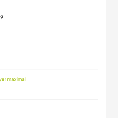
ng
yer maximal