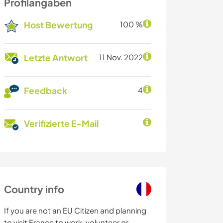
Profilangaben
Host Bewertung
100 %
Letzte Antwort
11 Nov. 2022
Feedback
4
Verifizierte E-Mail
Country info
If you are not an EU Citizen and planning
to visit France to work, volunteer or