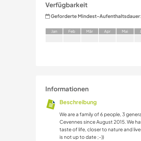
Verfügbarkeit
Geforderte Mindest-Aufenthaltsdauer
J
an
F
eb
M
är
A
pr
M
ai
Informationen
Beschreibung
We are a family of 6 people, 3 generat
Cevennes since August 2015. We have 
taste of life, closer to nature and li
is not up to date ;-))