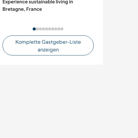
Experience sustainable living in
Join us in the f
Bretagne, France
Komplette Gastgeber-Liste
anzeigen