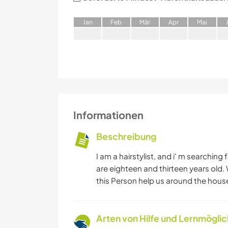
J
an
F
eb
M
är
A
pr
M
ai
Informationen
Beschreibung
I am a hairstylist, and i' m searching 
are eighteen and thirteen years old. 
this Person help us around the hous
Arten von Hilfe und Lernmögli