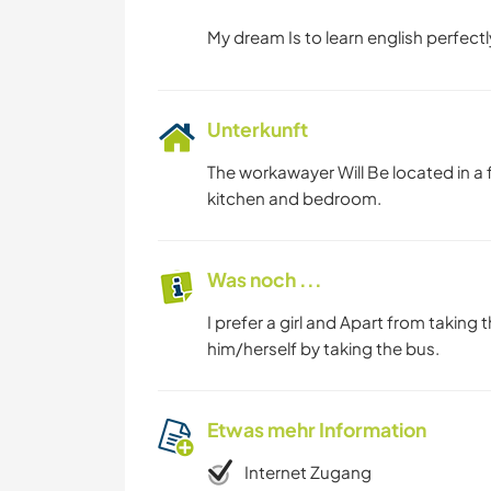
Unterkunft
The workawayer Will Be located in a 
kitchen and bedroom.
Was noch ...
I prefer a girl and Apart from taking
him/herself by taking the bus.
Etwas mehr Information
Internet Zugang