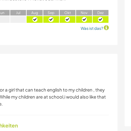
J
un
J
ul
A
ug
S
ep
O
kt
N
ov
D
ez
Was ist das?
for a girl that can teach english to my children , they
While my children are at school,i would also like that
e.
chkeiten