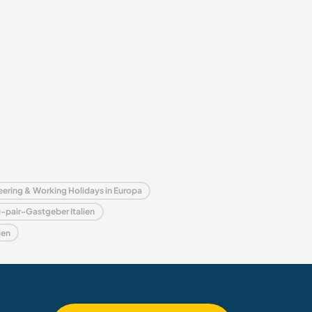
eering & Working Holidays in Europa
-pair-Gastgeber Italien
ien