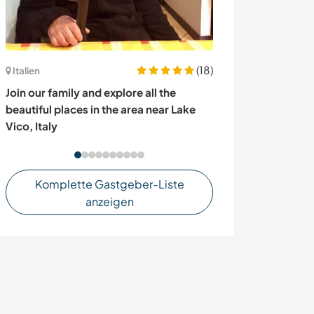
(18)
Italien
Türkei
Join our family and explore all the
Take a walk al
beautiful places in the area near Lake
help with some 
Vico, Italy
Beautiful Mesu
Komplette Gastgeber-Liste
anzeigen