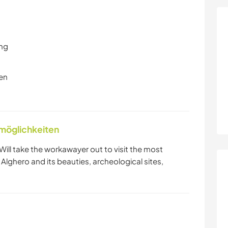
ung
en
nmöglichkeiten
ll take the workawayer out to visit the most
Alghero and its beauties, archeological sites,