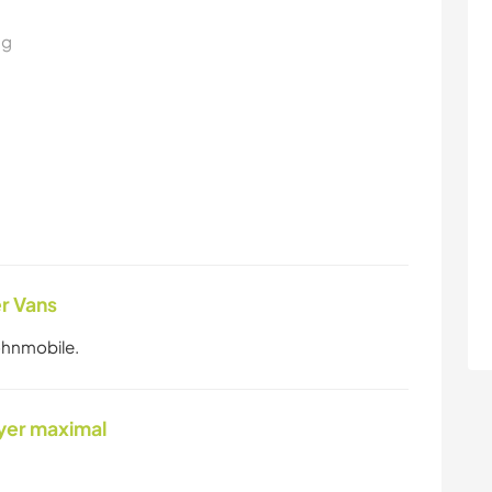
ng
r Vans
ohnmobile.
yer maximal