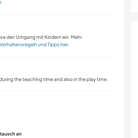
r
ise den Umgang mit Kindern ein. Mehr
 Verhaltensregeln und Tipps hier
.
ring the teaching time and also in the play time .
tausch an