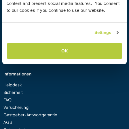
content and present social media features. You consent
Workaway Blog
to our cookies if you continue to use our website.
Workaway Fotogalerie
Workaway.tv
Logos und Poster
Settings
Workaway-Videowettbewerb
Workaway Botschafter
Partnerprogramm
OK
Unsere Mission
Informationen
Helpdesk
Sicherheit
FAQ
Versicherung
Gastgeber-Antwortgarantie
AGB