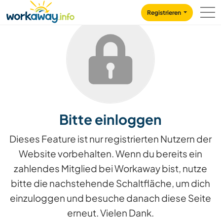
Skip to:
CONTENT
MAIN NAVIGATION
FOOTER
Registrieren
Bitte einloggen
Dieses Feature ist nur registrierten Nutzern der
Website vorbehalten. Wenn du bereits ein
zahlendes Mitglied bei Workaway bist, nutze
bitte die nachstehende Schaltfläche, um dich
einzuloggen und besuche danach diese Seite
erneut. Vielen Dank.