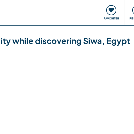
onsweise
Treffen & Veranstaltungen
Reisen & Lernen
FAVORITEN
RE
ity while discovering Siwa, Egypt