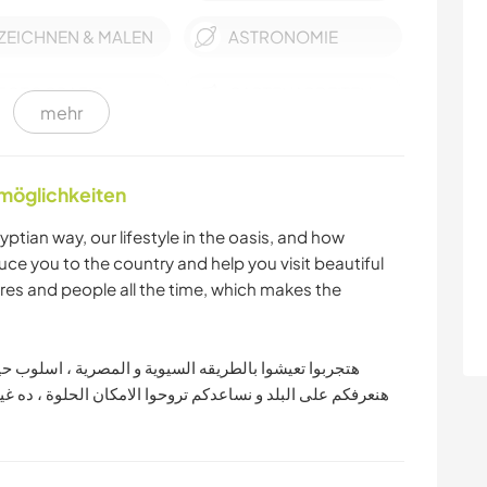
ZEICHNEN & MALEN
ASTRONOMIE
FOTOGRAFIE
GARTENARBEITEN
mehr
KUNST & DESIGN
MUSIK
nmöglichkeiten
TIERE
WASSERSPORT
yptian way, our lifestyle in the oasis, and how
duce you to the country and help you visit beautiful
OUTDOOR-
YOGA / WELLNESS
ures and people all the time, which makes the
AKTIVITÄTEN
WANDERN
TANZEN
هتجربوا تعيشوا بالطريقه السيوية و المصرية ، اسلوب حي ،
هنعرفكم على البلد و نساعدكم تروحوا الامكان الحلوة ، ده غ
CAMPING
ERLEBNISSPORTARTEN