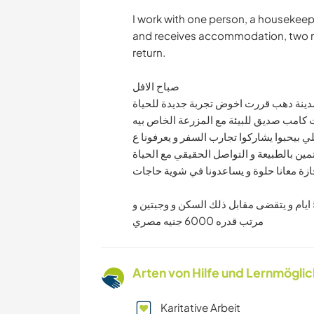
I work with one person, a housekeepe
and receives accommodation, two me
return.
صباح الافل
 مدينة دهب قررت اخوض تجربة جديدة للحياة
كامب صديق للبيئة مع المزرعة الخاص بيه
لي بيحبوا يشاركوا تجارب السفر و يعرفونا ع
تمين بالطبيعة و التواصل الحقيقي مع الحياة
ازة معانا حلوة و يساعدونا في شوية حاجات
انا شغال معايا شخص واحد هاوس كييبر و شغله 8 ساعات ل 5 ايام و يتقضى مقابل ذلك السكن و وجبتين و
مرتب قدره 6000 جنيه مصري
Arten von Hilfe und Lernmögli
Karitative Arbeit