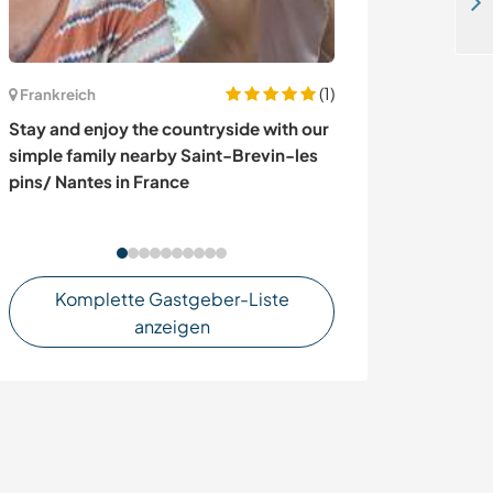
Explore the pyramids and get to know the locals in Alexandria, Egypt
(1)
Frankreich
Spanien
Stay and enjoy the countryside with our
Join our family
simple family nearby Saint-Brevin-les
agriculture proj
pins/ Nantes in France
Spain
Komplette Gastgeber-Liste
anzeigen