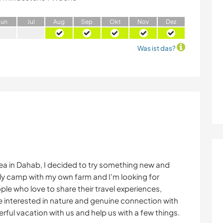
J
un
J
ul
A
ug
S
ep
O
kt
N
ov
D
ez
Was ist das?
e sea in Dahab, I decided to try something new and
dly camp with my own farm and I'm looking for
ple who love to share their travel experiences,
e interested in nature and genuine connection with
erful vacation with us and help us with a few things.