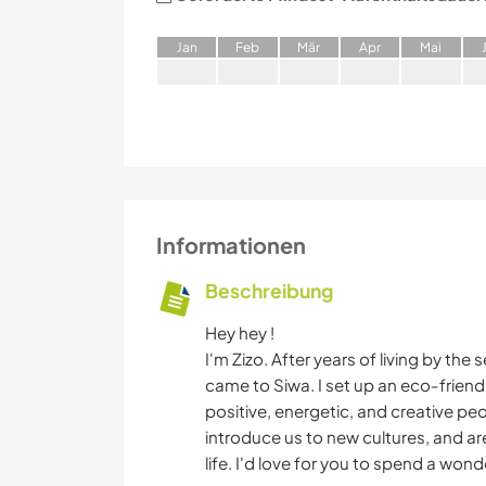
J
an
F
eb
M
är
A
pr
M
ai
Informationen
Beschreibung
Hey hey !
I'm Zizo. After years of living by th
came to Siwa. I set up an eco-frien
positive, energetic, and creative peo
introduce us to new cultures, and ar
life. I'd love for you to spend a wond