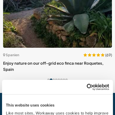
1)
(69)
Spanien
Enjoy nature on our off-grid eco finca near Roquetes,
J
Spain
A
This website uses cookies
Dein nächstes Abenteuer beginnt
heute
Like most sites, Workaway uses cookies to help improve