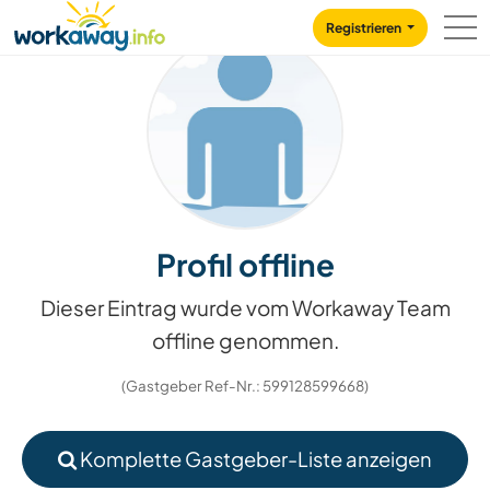
Skip to:
CONTENT
MAIN NAVIGATION
FOOTER
Registrieren
Profil offline
Dieser Eintrag wurde vom Workaway Team
offline genommen.
(Gastgeber Ref-Nr.: 599128599668)
Komplette Gastgeber-Liste anzeigen