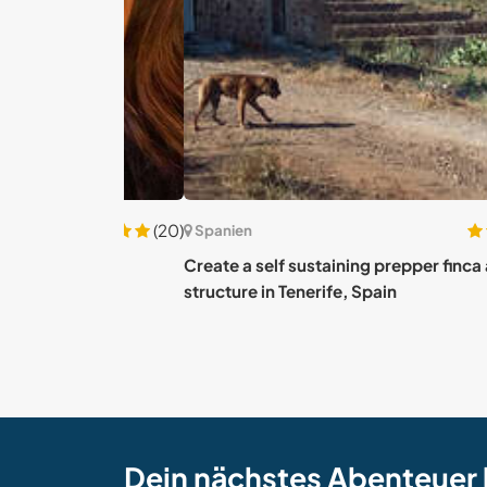
(20)
Spanien
 Spain
Create a self sustaining prepper finca and ca
structure in Tenerife, Spain
Dein nächstes Abenteuer 