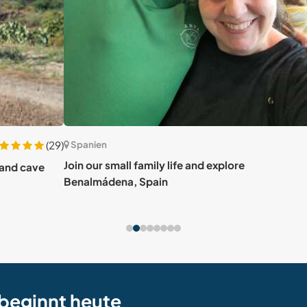
(29)
Spanien
Spa
Join our small family life and explore
Join 
ve
Benalmádena, Spain
Geta
beginnt heute