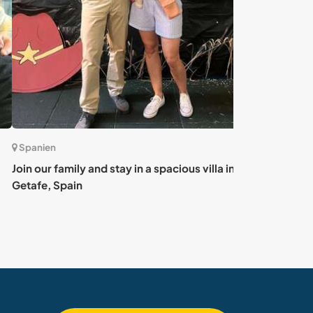
nien
Spanien
our family and stay in a spacious villa in
Experience the 
fe, Spain
peaceful villa 