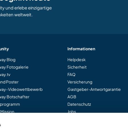
 und erlebe einzigartige
keiten weltweit.
nity
Informationen
ay Blog
Helpdesk
ay Fotogalerie
Sicherheit
ay.tv
FAQ
und Poster
Versicherung
way-Videowettbewerb
Gastgeber-Antwortgarantie
ay Botschafter
AGB
rprogramm
Datenschutz
 Mission
Jobs
s