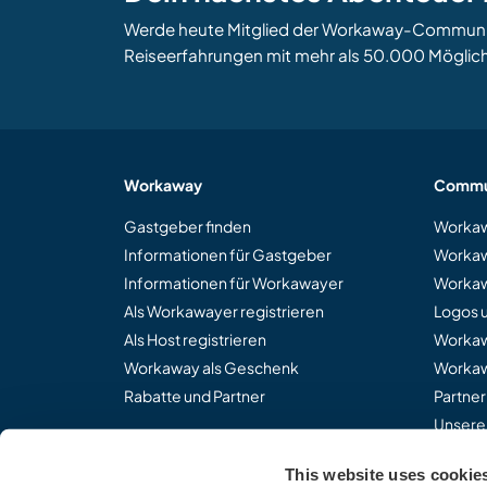
Werde heute Mitglied der Workaway-Community
Reiseerfahrungen mit mehr als 50.000 Möglich
Workaway
Commu
Gastgeber finden
Workaw
Informationen für Gastgeber
Workaw
Informationen für Workawayer
Workaw
Als Workawayer registrieren
Logos 
Als Host registrieren
Worka
Workaway als Geschenk
Workaw
Rabatte und Partner
Partne
Unsere
This website uses cookie