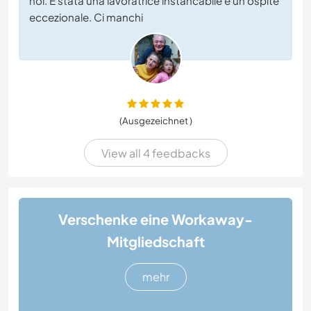
noi. È stata una lavoratrice instancabile e un ospite
eccezionale. Ci manchi
(Ausgezeichnet )
View all 4 feedbacks
Verschenke eine Workaway-
Mitgliedschaft
mehr