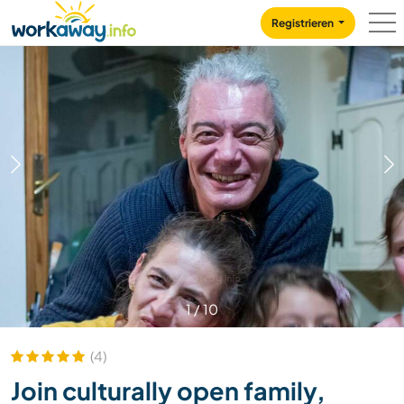
Skip to:
CONTENT
MAIN NAVIGATION
FOOTER
Registrieren
1
/
10
(4)
Join culturally open family,