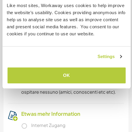
Like most sites, Workaway uses cookies to help improve
(friends, acquaintances etc etc).
the website’s usability. Cookies providing anonymous info
help us to analyse site use as well as improve content
La location è a 5 minuti da una stazione
and present social media features. You consent to our
ferroviaria che permette di raggiungere il centro
cookies if you continue to use our website.
di Torino in pochi minuti a un costo veramemte
minimo, altrimenti c è anche servizio bus.
Noi genitori lavoriamo entrambe. La mamma la
mattina io (papà) full time, la nostra piccola
Settings
frequenta la scuola primaria e alcuni pomeriggi
rientrerà verso le 16.
OK
In casa non si usano le scarpe e non si fuma (si
può fumare all esterno). L ospite non potrà
ospitare nessuno (amici, conoscenti etc etc).
Etwas mehr Information
Internet Zugang