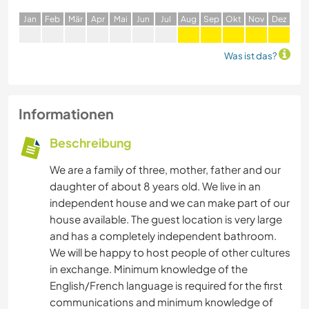
J
an
F
eb
M
är
A
pr
M
ai
J
un
J
ul
A
ug
S
ep
O
kt
N
ov
D
ez
Was ist das?
Informationen
Beschreibung
We are a family of three, mother, father and our
daughter of about 8 years old. We live in an
independent house and we can make part of our
house available. The guest location is very large
and has a completely independent bathroom.
We will be happy to host people of other cultures
in exchange. Minimum knowledge of the
English/French language is required for the first
communications and minimum knowledge of