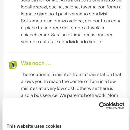
locali e spazi, cucina, salone, taverna con forno a
legna e giardino. I pasti verranno condivisi.
Solitamente un pranzo veloce, per contro a cena
ci piace trascorrere del tempo a tavola a
chiacchierare. Sarà un ottima occasione per
scambio culturale condividendo ricette
Was noch ...
The location is 5 minutes from a train station that
allows you to reach the center of Turin in a few
minutes at a very low cost, otherwise there is
also a bus service. We parents both work. Mom
in the morning and I (dad) full time, our little girl
attends primary school and some afternoons
she will return around 4 pm. In the house you do
not use shoes and you do not smoke (you can
This website uses cookies
smoke outside). The guest cannot host anyone