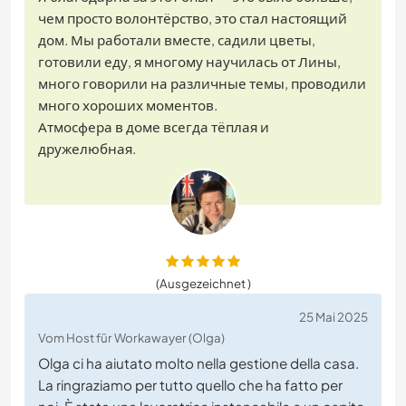
чем просто волонтёрство, это стал настоящий
дом. Мы работали вместе, садили цветы,
готовили еду, я многому научилась от Лины,
много говорили на различные темы, проводили
много хороших моментов.
Атмосфера в доме всегда тёплая и
дружелюбная.
(Ausgezeichnet )
25 Mai 2025
Vom Host für Workawayer (Olga)
Olga ci ha aiutato molto nella gestione della casa.
La ringraziamo per tutto quello che ha fatto per