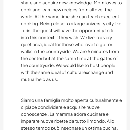
share and acquire new knowledge. Mom loves to
KOCHEN & BACKEN
cook and learn new recipes from all over the
world. At the same time she can teach excellent
BÜCHER
cooking. Being close to a large university city like
Turin, the guest will have the opportunity to fit
TIERE
into this context if they wish. We live in a very
quiet area, ideal for those who love to go for
walks in the countryside. We are 5 minutes from
the center but at the same time at the gates of
the countryside. We would like to host people
with the same ideal of cultural exchange and
mutual help as us.
Siamo una famiglia molto aperta culturalmente e
ci piace condividere e acquisire nuove
conoscenze . La mamma adora cucinare e
imparare nuove ricette da tutto il mondo. Allo
stesso tempo può insegnare un ottima cucina.