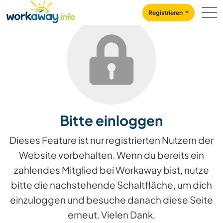
Skip to:
CONTENT
MAIN NAVIGATION
FOOTER
Registrieren
Bitte einloggen
Dieses Feature ist nur registrierten Nutzern der
Website vorbehalten. Wenn du bereits ein
zahlendes Mitglied bei Workaway bist, nutze
bitte die nachstehende Schaltfläche, um dich
einzuloggen und besuche danach diese Seite
erneut. Vielen Dank.