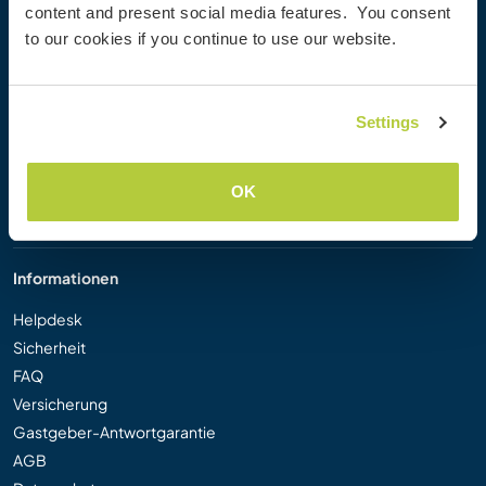
content and present social media features. You consent
Workaway Blog
to our cookies if you continue to use our website.
Workaway Fotogalerie
Workaway.tv
Logos und Poster
Settings
Workaway-Videowettbewerb
Workaway Botschafter
Partnerprogramm
OK
Unsere Mission
Informationen
Helpdesk
Sicherheit
FAQ
Versicherung
Gastgeber-Antwortgarantie
AGB