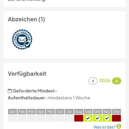
Abzeichen (1)
Verfügbarkeit
2026
Geforderte Mindest-
Aufenthaltsdauer:
mindestens 1 Woche
J
an
F
eb
M
är
A
pr
M
ai
J
un
J
ul
A
ug
S
ep
O
kt
N
ov
D
ez
Was ist das?