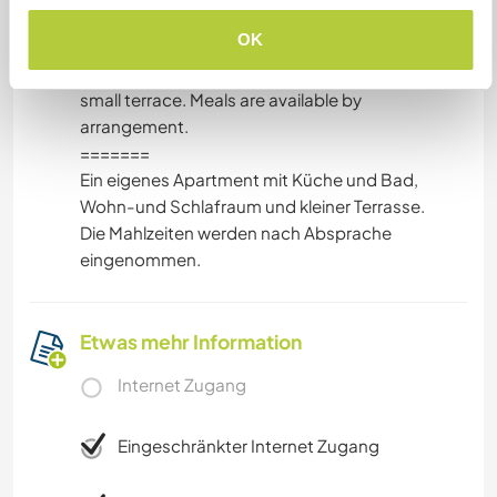
Unterkunft
OK
A private apartment with a kitchen and
bathroom, a living room and bedroom, and a
small terrace. Meals are available by
arrangement.
=======
Ein eigenes Apartment mit Küche und Bad,
Wohn-und Schlafraum und kleiner Terrasse.
Die Mahlzeiten werden nach Absprache
eingenommen.
Etwas mehr Information
Internet Zugang
Eingeschränkter Internet Zugang