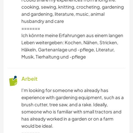
cooking, sewing, knitting, crocheting, gardening
FOTOGRAFIE
and gardening, literature, music, animal
husbandry and care
SPRACHEN
=======
Ich könnte meine Erfahrungen aus einem langen
GARTENARBEITEN
Leben weitergeben: Kochen, Nähen, Stricken,
Häkeln, Gartenanlage und -pflege, Literatur,
HEIMWERKEN & DIY
Musik, Tierhaltung und -pflege
KOCHEN & BACKEN
Arbeit
BÜCHER
I'm looking for someone who already has
experience with gardening equipment, such as a
ARCHITEKTUR
brush cutter, tree saw, and a rake. Ideally,
someone who is familiar with small tractors and
TIERE
has already worked in a garden or on a farm
would be ideal.
YOGA / WELLNESS
=======