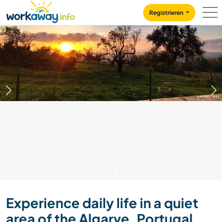
Skip to:
CONTENT
MAIN NAVIGATION
FOOTER
Registrieren
1
/
8
Experience daily life in a quiet
area of the Algarve, Portugal