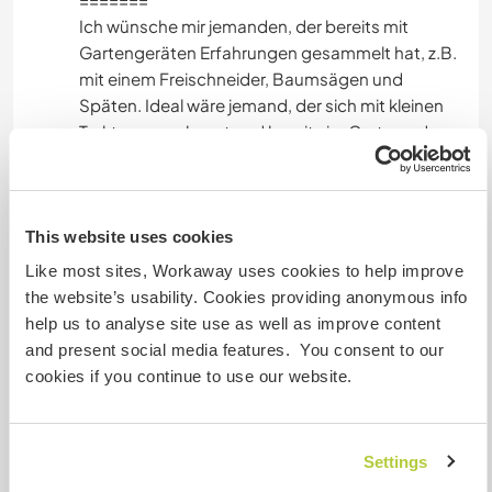
Ich wünsche mir jemanden, der bereits mit
Gartengeräten Erfahrungen gesammelt hat, z.B.
NATUR
mit einem Freischneider, Baumsägen und
Späten. Ideal wäre jemand, der sich mit kleinen
Traktoren auskennt und bereits im Garten oder
einem landwirtschaftlichen Betrieb gearbeitet
hat.
This website uses cookies
Gesprochene Sprachen
Like most sites, Workaway uses cookies to help improve
the website’s usability. Cookies providing anonymous info
Deutsch: Fließend
help us to analyse site use as well as improve content
Englisch: Fließend
and present social media features. You consent to our
Portugiesisch: Gute Kenntnisse
cookies if you continue to use our website.
Spanisch: Grundkenntnisse
Französisch: Grundkenntnisse
Settings