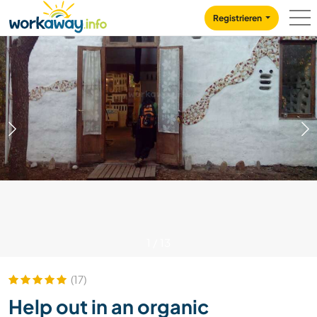
Skip to:
CONTENT
MAIN NAVIGATION
FOOTER
Registrieren
1
/
13
(17)
Help out in an organic