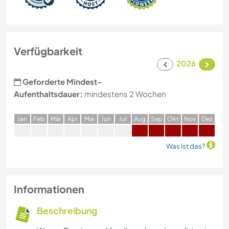
Verfügbarkeit
2026
Geforderte Mindest-
Aufenthaltsdauer:
mindestens 2 Wochen
J
an
F
eb
M
är
A
pr
M
ai
J
un
J
ul
A
ug
S
ep
O
kt
N
ov
D
ez
Was ist das?
Informationen
Beschreibung