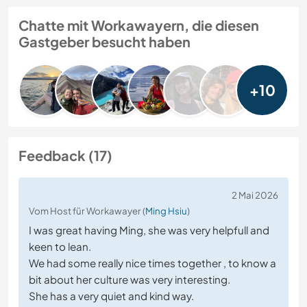
Chatte mit Workawayern, die diesen
Gastgeber besucht haben
+10
Feedback (17)
2 Mai 2026
Vom Host für Workawayer (
Ming Hsiu
)
I was great having Ming, she was very helpfull and
keen to lean.
We had some really nice times together , to know a
bit about her culture was very interesting.
She has a very quiet and kind way.