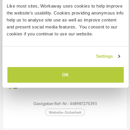
Platz zum Abstellen von
Like most sites, Workaway uses cookies to help improve
Camper Vans
the website’s usability. Cookies providing anonymous info
help us to analyse site use as well as improve content
Hay espacio suficiente
and present social media features. You consent to our
cookies if you continue to use our website.
Kapazität - wie viele
Workawayer maximal
Settings
mehr als zwei
OK
Meine Tiere/Haustiere
Gastgeber Ref-Nr.: 448987275393
Website-Sicherheit