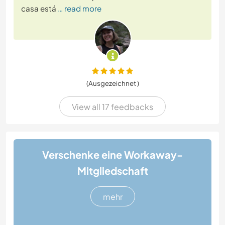
casa está
… read more
(Ausgezeichnet )
View all 17 feedbacks
Verschenke eine Workaway-
Mitgliedschaft
mehr