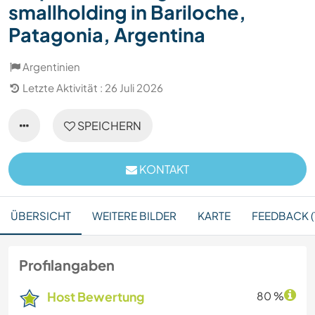
smallholding in Bariloche,
Patagonia, Argentina
Argentinien
Letzte Aktivität : 26 Juli 2026
SPEICHERN
KONTAKT
ÜBERSICHT
WEITERE BILDER
KARTE
FEEDBACK (1
Profilangaben
Host Bewertung
80 %