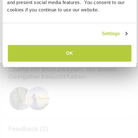
and present social media features. You consent to our
To find out more information you need to contact the
Meine Tiere/Haustiere
cookies if you continue to use our website.
embassy in your home country before travelling.
Gastgeber Ref-Nr.: 417459383756
VERSTANDEN
Settings
Website-Sicherheit
Zurück zur vollständigen Gastgeberliste
OK
Chatte mit Workawayern, die diesen
Gastgeber besucht haben
Feedback (2)