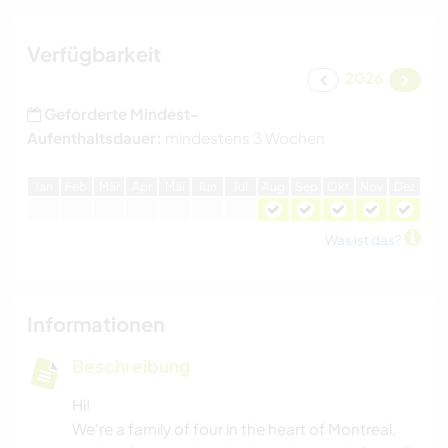
Verfügbarkeit
2026
Geforderte Mindest-
Aufenthaltsdauer:
mindestens 3 Wochen
J
an
F
eb
M
är
A
pr
M
ai
J
un
J
ul
A
ug
S
ep
O
kt
N
ov
D
ez
Was ist das?
Informationen
Beschreibung
Hi!
We're a family of four in the heart of Montreal,