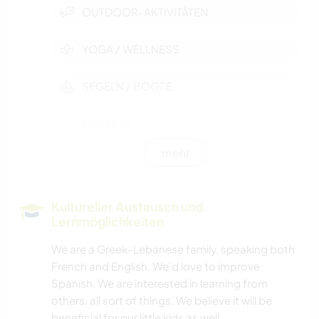
OUTDOOR-AKTIVITÄTEN
YOGA / WELLNESS
SEGELN / BOOTE
GEBIRGE
mehr
STRAND
TANZEN
Kultureller Austausch und
Lernmöglichkeiten
NATUR
We are a Greek-Lebanese family, speaking both
French and English. We'd love to improve
FITNESS
Spanish. We are interested in learning from
others, all sort of things. We believe it will be
beneficial for our little kids as well.