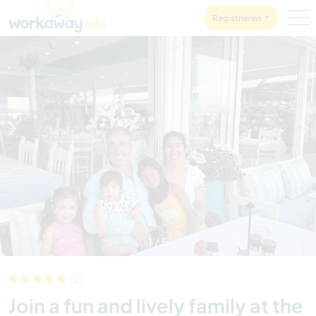
Skip to:
CONTENT
MAIN NAVIGATION
FOOTER
Registrieren
1
/
5
(2)
Join a fun and lively family at the