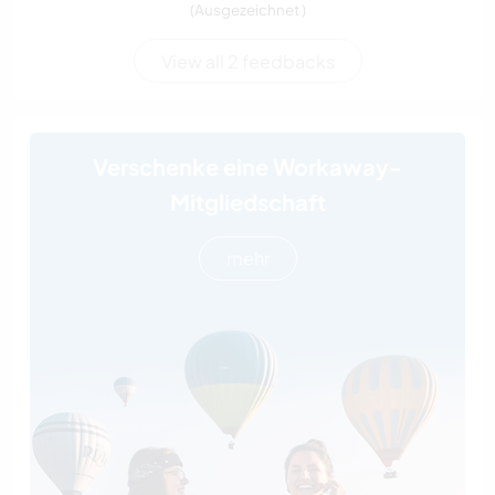
(Ausgezeichnet )
View all 2 feedbacks
Verschenke eine Workaway-
Mitgliedschaft
mehr