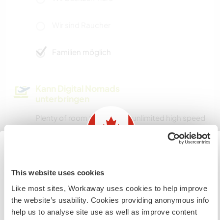
Wir sind Raucher
Familien möglich
Kann Digital Nomads
unterbringen
Plenty of room to work and unlimited high speed
internet.
Kapazität - wie viele
Information for those planning to
This website uses cookies
Workawayer maximal
visit Canada
Like most sites, Workaway uses cookies to help improve
mehr als zwei
the website’s usability. Cookies providing anonymous info
If you are NOT from Canada and planning to visit to
help us to analyse site use as well as improve content
volunteer, work or study you will need the correct visa.