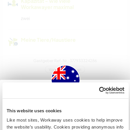
Kapazität - wie viele
Workawayer maximal
zwei
Meine Tiere/Haustiere
Gastgeber Ref-Nr.: 377933324286
Website-Sicherheit
Chatte mit Workawayern, die diesen
Australia
Gastgeber besucht haben
This website uses cookies
Wenn du nicht australischer oder neuseeländischer
Like most sites, Workaway uses cookies to help improve
Staatsbürger bist und du während deines Besuchs
the website’s usability. Cookies providing anonymous info
arbeiten, studieren oder als Volunteer tätig sein willst,