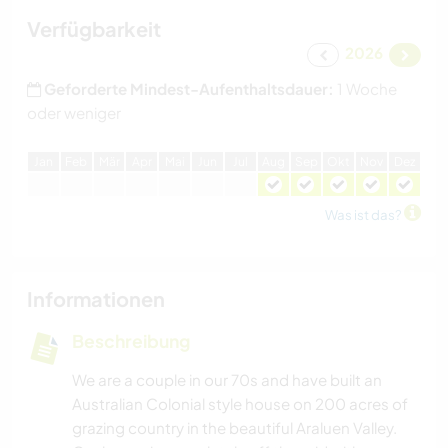
Verfügbarkeit
2026
Geforderte Mindest-Aufenthaltsdauer:
1 Woche
oder weniger
J
an
F
eb
M
är
A
pr
M
ai
J
un
J
ul
A
ug
S
ep
O
kt
N
ov
D
ez
Was ist das?
Informationen
Beschreibung
We are a couple in our 70s and have built an
Australian Colonial style house on 200 acres of
grazing country in the beautiful Araluen Valley.