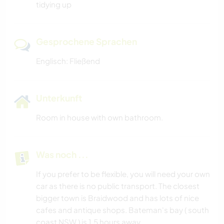
tidying up
Gesprochene Sprachen
Englisch: Fließend
Unterkunft
Room in house with own bathroom.
Was noch ...
If you prefer to be flexible, you will need your own
car as there is no public transport. The closest
bigger town is Braidwood and has lots of nice
cafes and antique shops. Bateman's bay ( south
coast NSW ) is 1.5 hours away.