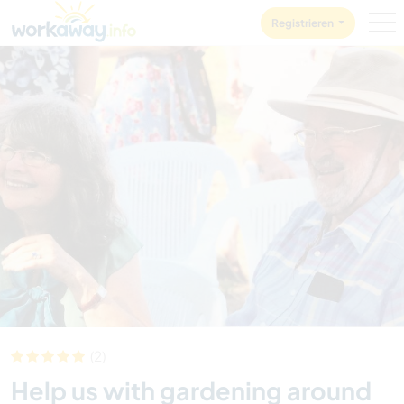
Skip to:
CONTENT
MAIN NAVIGATION
FOOTER
Registrieren
(2)
Help us with gardening around