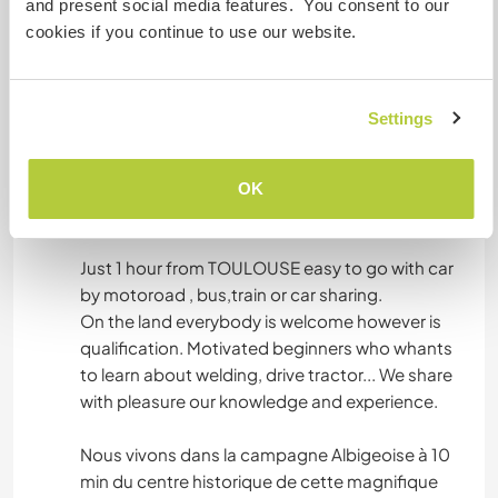
and present social media features. You consent to our
cookies if you continue to use our website.
Was noch ...
We live in the countryside near Albi, about 10
minutes from the center of the city who is
Settings
classified World Heritage Site by Unesco, in a
beautiful department: the Tarn, with medieval
villages (Cordes Sur Ciel, Penne...) and beautiful
OK
landscape.
Just 1 hour from TOULOUSE easy to go with car
by motoroad , bus,train or car sharing.
On the land everybody is welcome however is
qualification. Motivated beginners who whants
to learn about welding, drive tractor... We share
with pleasure our knowledge and experience.
Nous vivons dans la campagne Albigeoise à 10
min du centre historique de cette magnifique