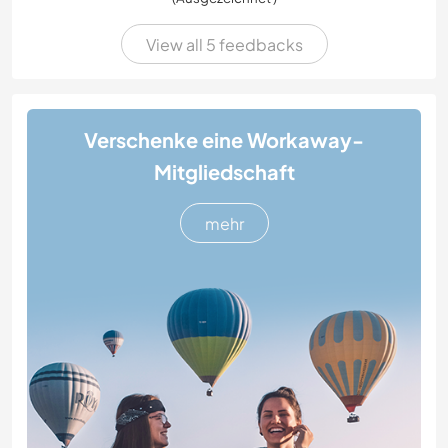
View all 5 feedbacks
Verschenke eine Workaway-
Mitgliedschaft
mehr