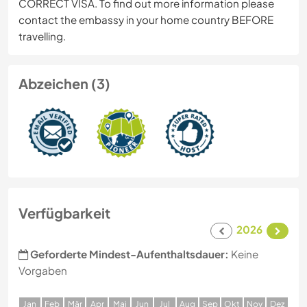
CORRECT VISA. To find out more information please
contact the embassy in your home country BEFORE
travelling.
Abzeichen (3)
Verfügbarkeit
2026
Geforderte Mindest-Aufenthaltsdauer:
Keine
Vorgaben
J
an
F
eb
M
är
A
pr
M
ai
J
un
J
ul
A
ug
S
ep
O
kt
N
ov
D
ez