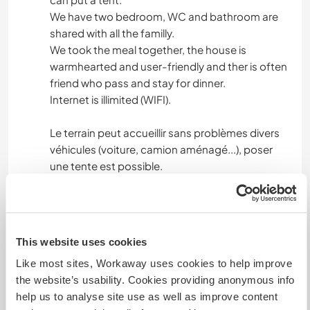
We have two bedroom, WC and bathroom are
shared with all the familly.
We took the meal together, the house is
warmhearted and user-friendly and ther is often
friend who pass and stay for dinner.
Internet is illimited (WIFI).
Le terrain peut accueillir sans problèmes divers
véhicules (voiture, camion aménagé...), poser
une tente est possible.
Nous avons deux chambres de disponible, WC
et salle de bain privée.
Nous prenons les repas ensemble, la maison est
chaleureuse et conviviale et il n'est pas rare que
This website uses cookies
des amis passent à l'improviste pour le goûter,
Like most sites, Workaway uses cookies to help improve
l'apéro et restent diner.
the website’s usability. Cookies providing anonymous info
Accès Internet via WIFI en illimité.
help us to analyse site use as well as improve content