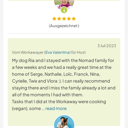
(Ausgezeichnet )
3 Juli 2023
Vom Workawayer (
Eva Valentina
) für Host
My dog Ria and I stayed with the Nomad family for
a few weeks and we had a really great time at the
home of Serge, Nathalie, Loïc, Franck, Nina,
Cyrielle, Twix and Vlora :). I can really recommend
staying there and I miss the family already a lot and
all of the moments I had with them.
Tasks that I did at the Workaway were cooking
(vegan), some
… read more