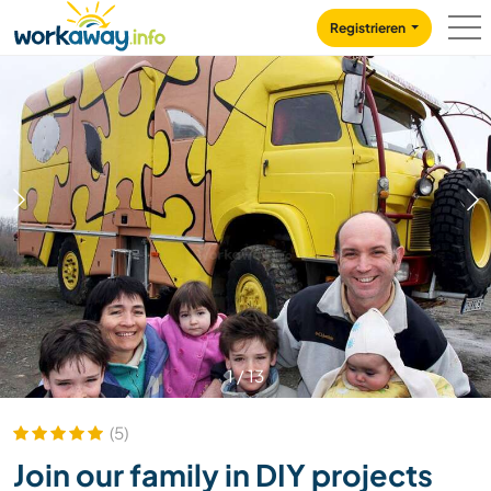
Skip to:
CONTENT
MAIN NAVIGATION
FOOTER
Registrieren
1
/
13
(5)
Join our family in DIY projects