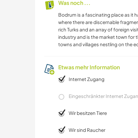
Was noch ...
Bodrum is a fascinating place as it 
where there are discernable fragmen
rich Turks and an array of foreign visi
industry and is the market town for
towns and villages nestling on the e
Etwas mehr Information
Internet Zugang
Eingeschränkter Internet Zuga
Wir besitzen Tiere
Wir sind Raucher