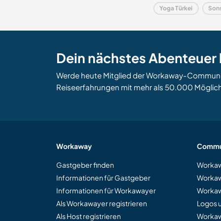
Yoga Türkei
Sons
Dein nächstes Abenteuer 
Werde heute Mitglied der Workaway-Community
Reiseerfahrungen mit mehr als 50.000 Möglich
Workaway
Commu
Gastgeber finden
Workaw
Informationen für Gastgeber
Workaw
Informationen für Workawayer
Workaw
Als Workawayer registrieren
Logos 
Als Host registrieren
Worka