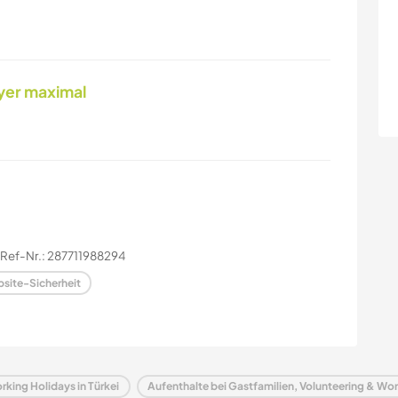
yer maximal
Ref-Nr.: 287711988294
site-Sicherheit
rking Holidays in Türkei
Aufenthalte bei Gastfamilien, Volunteering & Wor