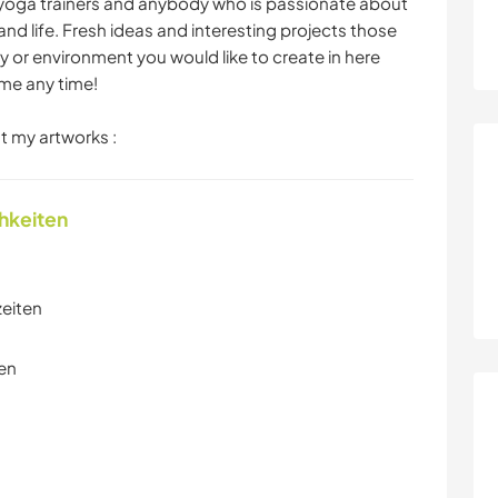
s, yoga trainers and anybody who is passionate about
and life. Fresh ideas and interesting projects those
 or environment you would like to create in here
ome any time!
t my artworks :
chkeiten
zeiten
en