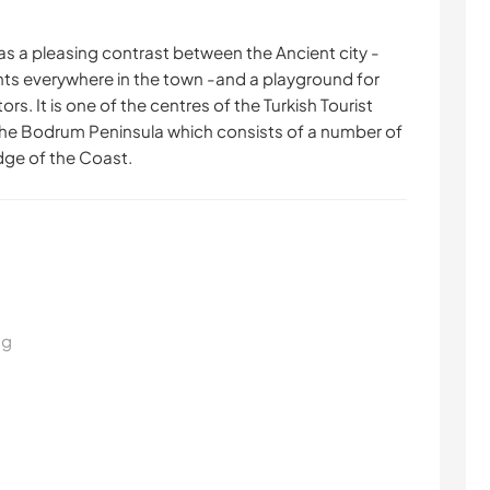
has a pleasing contrast between the Ancient city -
ts everywhere in the town -and a playground for
tors. It is one of the centres of the Turkish Tourist
 the Bodrum Peninsula which consists of a number of
dge of the Coast.
ng