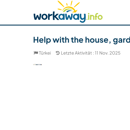
Skip to:
CONTENT
MAIN NAVIGATION
FOOTER
Host finden
Reisepartner finden
Funkti
Sicherheit
Help with the house, gar
Türkei
Letzte Aktivität : 11 Nov. 2025