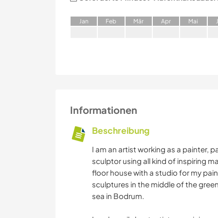
J
an
F
eb
M
är
A
pr
M
ai
Informationen
Beschreibung
I am an artist working as a painter,
sculptor using all kind of inspiring mat
floor house with a studio for my pai
sculptures in the middle of the gree
sea in Bodrum.