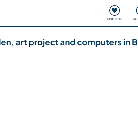
onsweise
Treffen & Veranstaltungen
Reisen & Lernen
FAVORITEN
RE
den, art project and computers in