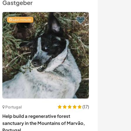
Gastgeber
Last minute
(17)
Portugal
Portugal
Help build a regenerative forest
Join us establi
sanctuary in the Mountains of Marvão,
at a beautiful q
Portugal