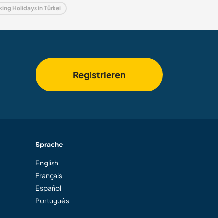
ing Holidays in Türkei
Registrieren
Sprache
English
Français
Español
Português