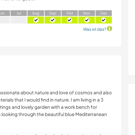
J
un
J
ul
A
ug
S
ep
O
kt
N
ov
D
ez
Was ist das?
 passionate about nature and love of cosmos and also
erials that I would find in nature. I am living in a 3
ntings and lovely garden with a work bench for
n looking through the beautiful blue Mediterranean