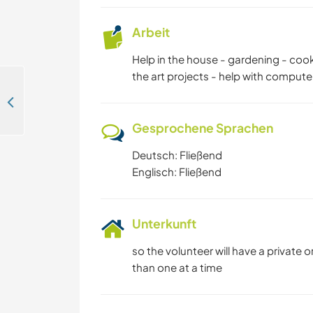
Arbeit
Help in the house - gardening - coo
the art projects - help with compute
Help with horses and some housework and discover Bodrum, Turkey
Gesprochene Sprachen
Deutsch: Fließend
Englisch: Fließend
Unterkunft
so the volunteer will have a private 
than one at a time