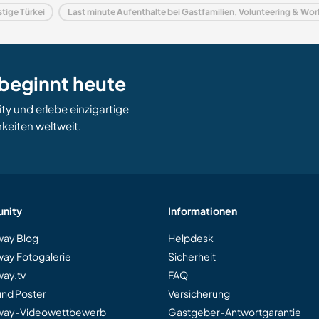
tige Türkei
Last minute Aufenthalte bei Gastfamilien, Volunteering & Work
beginnt heute
 und erlebe einzigartige
keiten weltweit.
nity
Informationen
ay Blog
Helpdesk
ay Fotogalerie
Sicherheit
ay.tv
FAQ
und Poster
Versicherung
way-Videowettbewerb
Gastgeber-Antwortgarantie