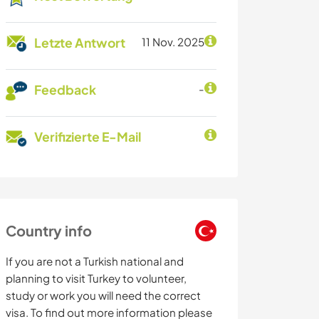
Letzte Antwort
11 Nov. 2025
Feedback
-
Verifizierte E-Mail
Country info
If you are not a Turkish national and
planning to visit Turkey to volunteer,
study or work you will need the correct
visa. To find out more information please