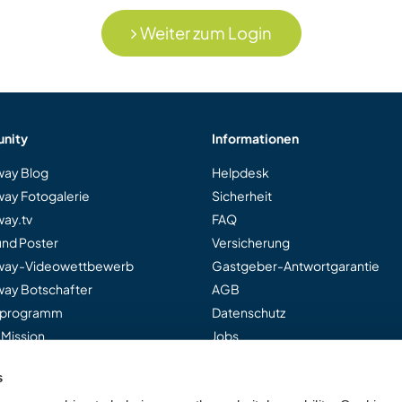
Weiter zum Login
nity
Informationen
ay Blog
Helpdesk
ay Fotogalerie
Sicherheit
ay.tv
FAQ
und Poster
Versicherung
way-Videowettbewerb
Gastgeber-Antwortgarantie
ay Botschafter
AGB
rprogramm
Datenschutz
 Mission
Jobs
s