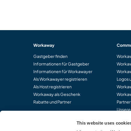
Workaway
Commu
Gastgeber finden
Workaw
Informationen für Gastgeber
Workaw
Informationen für Workawayer
Workaw
Als Workawayer registrieren
Logos 
Als Host registrieren
Worka
Workaway als Geschenk
Workaw
Rabatte und Partner
Partne
Unsere
This website uses cookie