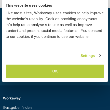
This website uses cookies
Like most sites, Workaway uses cookies to help improve
the website’s usability. Cookies providing anonymous
Dein nächstes Abenteuer beginnt
info help us to analyse site use as well as improve
heute
content and present social media features. You consent
Werde heute Mitglied der Workaway-Community und
to our cookies if you continue to use our website.
erlebe einzigartige Reiseerfahrungen mit mehr als 50.000
Möglichkeiten weltweit.
Settings
Registrieren
OK
Workaway
Gastgeber finden