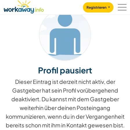
Skip to:
CONTENT
MAIN NAVIGATION
FOOTER
Registrieren
Profil pausiert
Dieser Eintrag ist derzeit nicht aktiv, der
Gastgeber hat sein Profil vorübergehend
deaktiviert. Du kannst mit dem Gastgeber
weiterhin über deinen Posteingang
kommunizieren, wenn du in der Vergangenheit
bereits schon mit ihm in Kontakt gewesen bist.