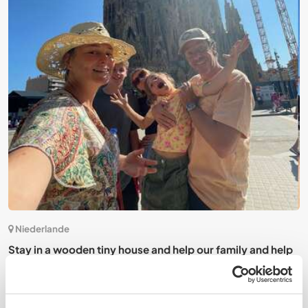
6)
Niederlande
Stay in a wooden tiny house and help our family and help
H
us build a paradise in Ommel, Netherlands
c