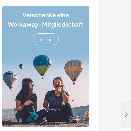
Verschenke eine
Workaway-Mitgliedschaft
mehr
Discover the jungle while taking part in a regenerative reconnection project in Cortes, Costa Rica