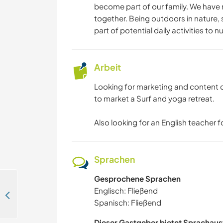
become part of our family. We have n
together. Being outdoors in nature, s
part of potential daily activities to 
Arbeit
Looking for marketing and content c
to market a Surf and yoga retreat.
Also looking for an English teacher 
Sprachen
Gesprochene Sprachen
Englisch: Fließend
Nature, beautiful beaches, and afro-caribbean culture in Cahuita, Costa Rica
Spanisch: Fließend
Dieser Gastgeber bietet Sprachaus