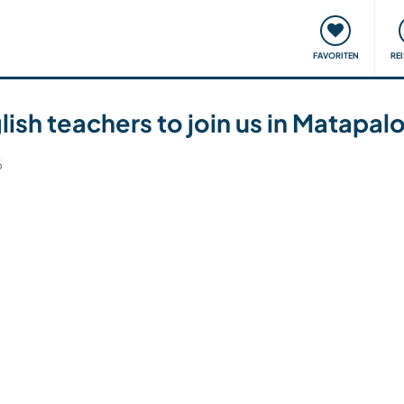
onsweise
Treffen & Veranstaltungen
Reisen & Lernen
FAVORITEN
RE
ish teachers to join us in Matapal
6