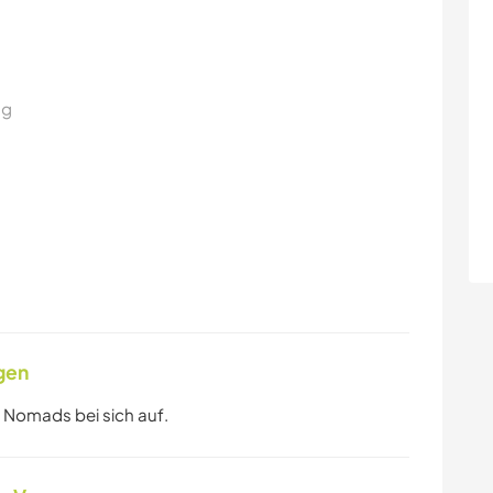
ng
gen
 Nomads bei sich auf.