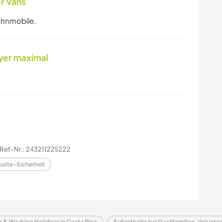
r Vans
ohnmobile.
yer maximal
Ref-Nr.: 243211225222
site-Sicherheit
g & Working Holidays in Costa Rica
Aufenthalte bei Gastfamilien, Volunte