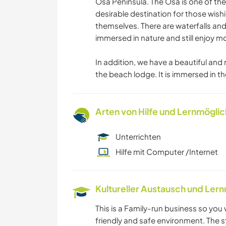
Osa Peninsula. The Osa is one of the 
desirable destination for those wis
themselves. There are waterfalls an
immersed in nature and still enjoy 
In addition, we have a beautiful an
the beach lodge. It is immersed in t
Arten von Hilfe und Lernmögli
Unterrichten
Hilfe mit Computer /Internet
Kultureller Austausch und Ler
This is a Family-run business so you
friendly and safe environment. The s