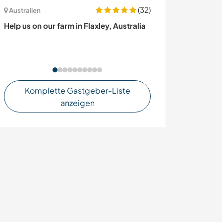
(32)
Italien
Australien
Look after our
Help us on our farm in Flaxley, Australia
and discover Ro
Komplette Gastgeber-Liste
anzeigen