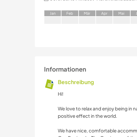
J
an
F
eb
M
är
A
pr
M
ai
Informationen
Beschreibung
Hi!
We love to relax and enjoy being in n
positive effect in the world.
We have nice, comfortable accommo