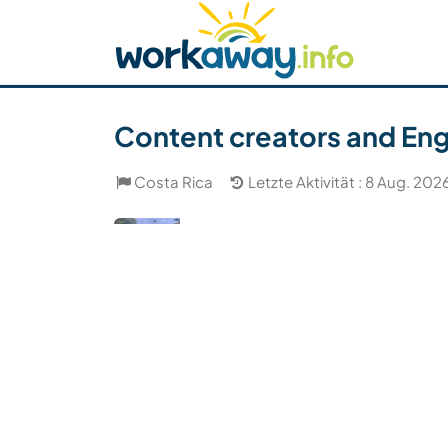
Skip to:
CONTENT
MAIN NAVIGATION
FOOTER
Host finden
Reisepartner finden
Funkti
Sicherheit
Content creators and Engl
Costa Rica
Letzte Aktivität : 8 Aug. 202