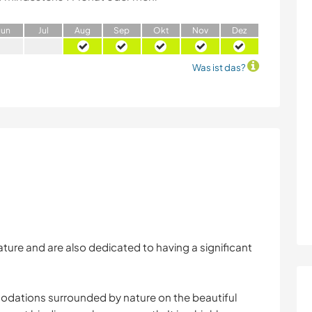
J
un
J
ul
A
ug
S
ep
O
kt
N
ov
D
ez
Was ist das?
ature and are also dedicated to having a significant
dations surrounded by nature on the beautiful