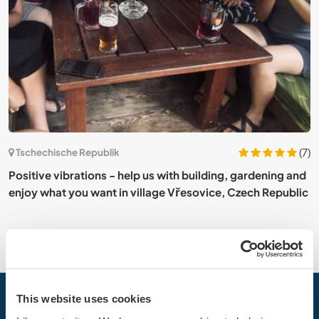
(7)
Tschechische Republik
T
Positive vibrations - help us with building, gardening and
m
enjoy what you want in village Vřesovice, Czech Republic
This website uses cookies
Dein nächstes Abenteuer beginnt