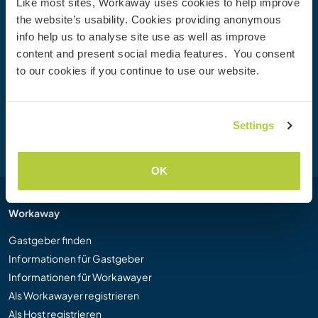
Like most sites, Workaway uses cookies to help improve
heute
the website’s usability. Cookies providing anonymous
Werde heute Mitglied der Workaway-Community und
info help us to analyse site use as well as improve
erlebe einzigartige Reiseerfahrungen mit mehr als 50.000
content and present social media features. You consent
Möglichkeiten weltweit.
to our cookies if you continue to use our website.
Registrieren
Settings
OK
Workaway
Gastgeber finden
Informationen für Gastgeber
Informationen für Workawayer
Als Workawayer registrieren
Als Host registrieren