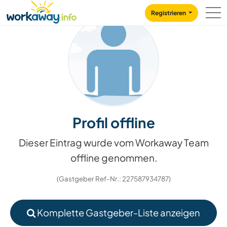
Skip to:
CONTENT
MAIN NAVIGATION
FOOTER
Registrieren
Profil offline
Dieser Eintrag wurde vom Workaway Team
offline genommen.
(Gastgeber Ref-Nr.: 227587934787)
Komplette Gastgeber-Liste anzeigen