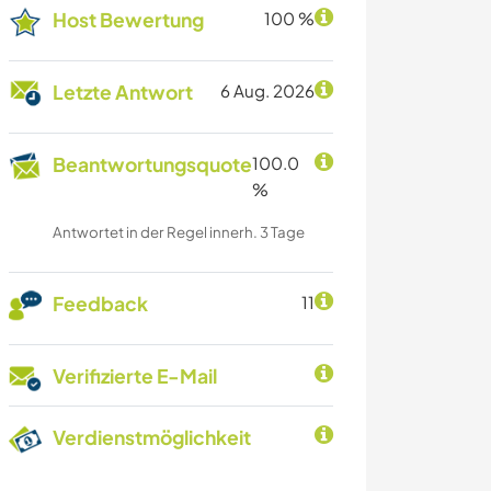
Host Bewertung
100 %
Letzte Antwort
6 Aug. 2026
Beantwortungsquote
100.0
%
Antwortet in der Regel innerh. 3 Tage
Feedback
11
Verifizierte E-Mail
Verdienstmöglichkeit