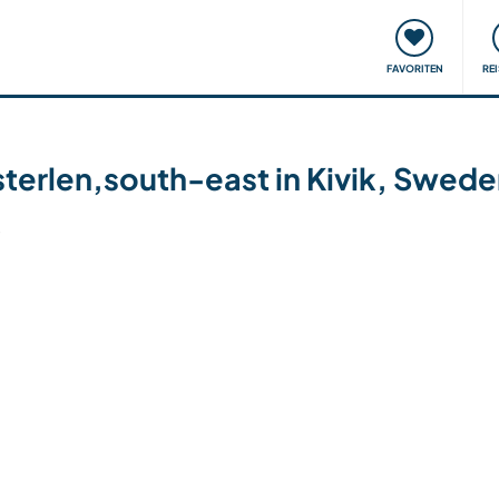
onsweise
Treffen & Veranstaltungen
Reisen & Lernen
FAVORITEN
RE
sterlen,south-east in Kivik, Swed
6