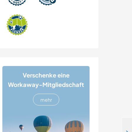
Verschenke eine
Workaway-Mitgliedschaft
mehr