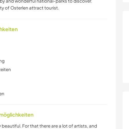
by and wonderful national-parks to discover.
of Osterlen attract tourist.
chkeiten
ung
zeiten
en
nmöglichkeiten
beautiful. For that there are a lot of artists, and