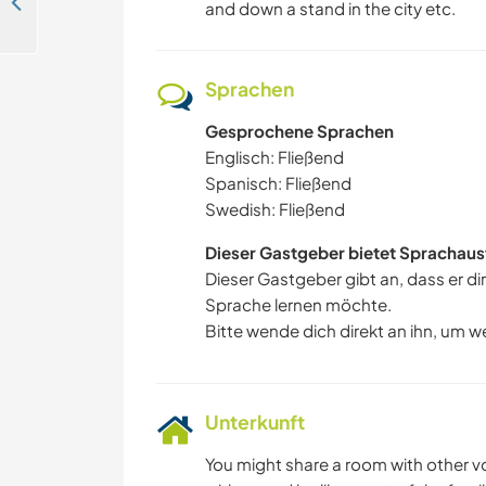
Join me around my home and enjoy life in a village in Dalby, Sweden
and down a stand in the city etc.
Sprachen
Gesprochene Sprachen
Englisch: Fließend
Spanisch: Fließend
Swedish: Fließend
Dieser Gastgeber bietet Sprachaus
Dieser Gastgeber gibt an, dass er di
Sprache lernen möchte.
Bitte wende dich direkt an ihn, um w
Unterkunft
You might share a room with other vol