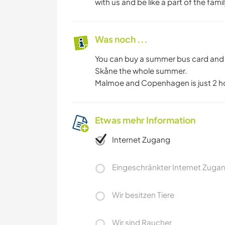
with us and be like a part of the famil
Was noch ...
You can buy a summer bus card and w
Skåne the whole summer.
Malmoe and Copenhagen is just 2 ho
Etwas mehr Information
Internet Zugang
Eingeschränkter Internet Zuga
Wir besitzen Tiere
Wir sind Raucher