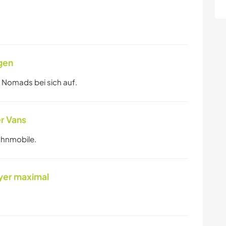
gen
 Nomads bei sich auf.
r Vans
ohnmobile.
yer maximal