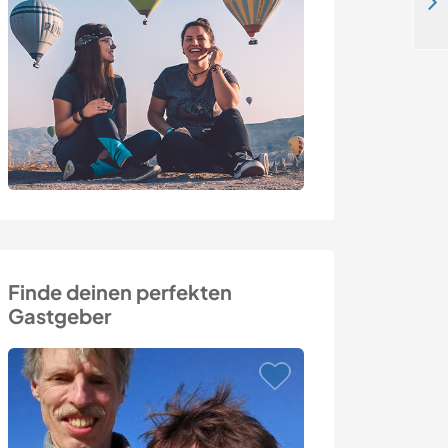
Join us in our home and discover life in the Karlskrona archipelago, Sweden
Finde deinen perfekten
Gastgeber