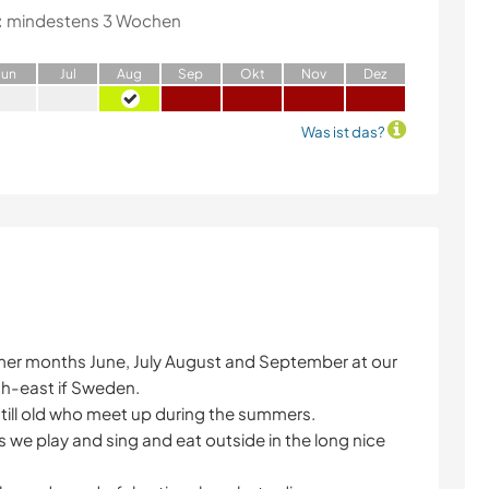
:
mindestens 3 Wochen
J
un
J
ul
A
ug
S
ep
O
kt
N
ov
D
ez
Was ist das?
er months June, July August and September at our
th-east if Sweden.
 till old who meet up during the summers.
e play and sing and eat outside in the long nice