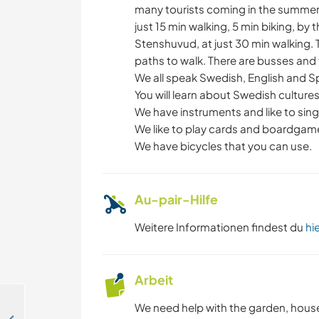
many tourists coming in the summer.
just 15 min walking, 5 min biking, by t
Stenshuvud, at just 30 min walking. Th
paths to walk. There are busses and 
We all speak Swedish, English and Sp
You will learn about Swedish culture
We have instruments and like to sing 
We like to play cards and boardgam
We have bicycles that you can use.
Au-pair-Hilfe
Weitere Informationen findest du
hi
Arbeit
We need help with the garden, house