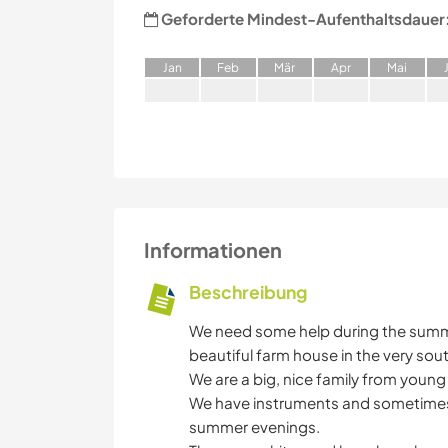
Geforderte Mindest-Aufenthaltsdauer
J
an
F
eb
M
är
A
pr
M
ai
Informationen
Beschreibung
We need some help during the summ
beautiful farm house in the very sou
We are a big, nice family from young
We have instruments and sometimes w
summer evenings.