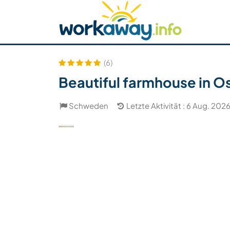
Skip to:
CONTENT
MAIN NAVIGATION
FOOTER
Host finden
Reisepartner finden
Funkti
Sicherheit
(6)
Beautiful farmhouse in O
Schweden
Letzte Aktivität : 6 Aug. 202