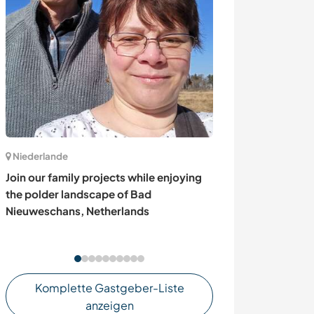
Niederlande
Belgien
Join our family projects while enjoying
Look after my 
the polder landscape of Bad
discovering Na
Nieuweschans, Netherlands
Komplette Gastgeber-Liste
anzeigen