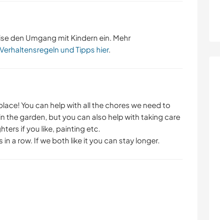
ise den Umgang mit Kindern ein. Mehr
 Verhaltensregeln und Tipps hier
.
place! You can help with all the chores we need to
 in the garden, but you can also help with taking care
ters if you like, painting etc.
n a row. If we both like it you can stay longer.