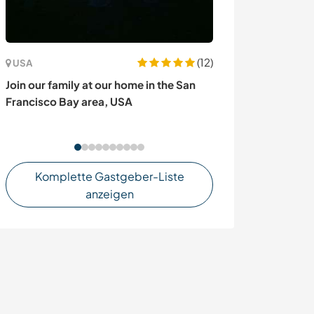
(12)
USA
Spanien
Join our family at our home in the San
Join our family 
Francisco Bay area, USA
beach and explo
Spain
Komplette Gastgeber-Liste
anzeigen