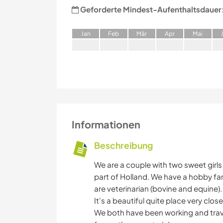
Geforderte Mindest-Aufenthaltsdauer
J
an
F
eb
M
är
A
pr
M
ai
Informationen
Beschreibung
We are a couple with two sweet girls 4
part of Holland. We have a hobby fa
are veterinarian (bovine and equine).
It's a beautiful quite place very close
We both have been working and trav