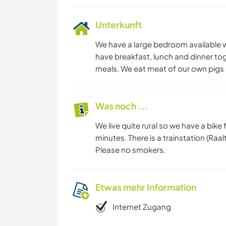
Unterkunft
We have a large bedroom available w
have breakfast, lunch and dinner tog
meals. We eat meat of our own pigs
Was noch ...
We live quite rural so we have a bike f
minutes. There is a trainstation (Raa
Please no smokers.
Etwas mehr Information
Internet Zugang