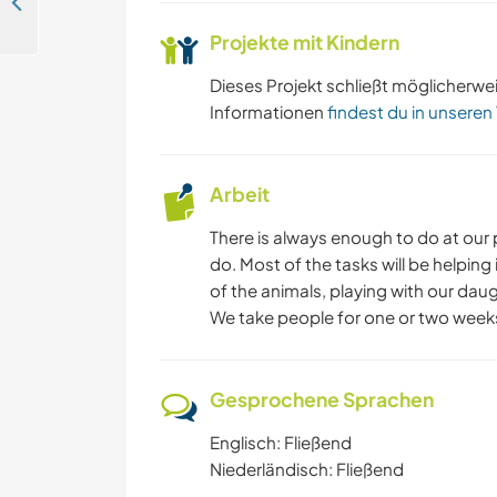
Join my daughter and me and help us create our dream tiny house, and enjoy good company, near Eindhoven, Netherlands
Projekte mit Kindern
Dieses Projekt schließt möglicherwe
Informationen
findest du in unseren
Arbeit
There is always enough to do at our 
do. Most of the tasks will be helping
of the animals, playing with our daugh
We take people for one or two weeks i
Gesprochene Sprachen
Englisch: Fließend
Niederländisch: Fließend