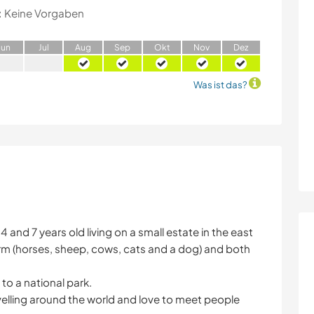
:
Keine Vorgaben
J
un
J
ul
A
ug
S
ep
O
kt
N
ov
D
ez
Was ist das?
 and 7 years old living on a small estate in the east
rm (horses, sheep, cows, cats and a dog) and both
 to a national park.
elling around the world and love to meet people