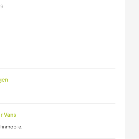
ng
gen
r Vans
ohnmobile.