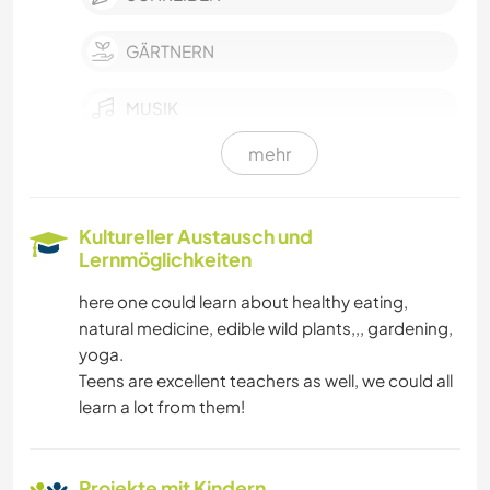
GÄRTNERN
MUSIK
mehr
GARTENARBEITEN
HEIMWERKEN & DIY
Kultureller Austausch und
Lernmöglichkeiten
TIERE
here one could learn about healthy eating,
natural medicine, edible wild plants,,, gardening,
KUNST & DESIGN
yoga.
Teens are excellent teachers as well, we could all
YOGA / WELLNESS
learn a lot from them!
Projekte mit Kindern