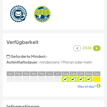
Verfügbarkeit
2026
Geforderte Mindest-
Aufenthaltsdauer:
mindestens 1 Monat oder mehr
J
an
F
eb
M
är
A
pr
M
ai
J
un
J
ul
A
ug
S
ep
O
kt
N
ov
D
ez
Was ist das?
Informationen