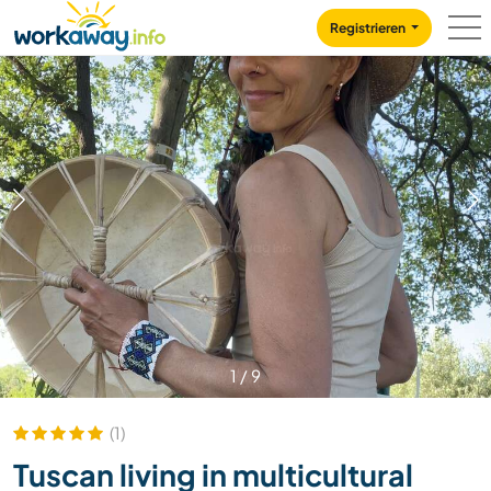
Skip to:
CONTENT
MAIN NAVIGATION
FOOTER
Registrieren
1
/
9
(1)
Tuscan living in multicultural