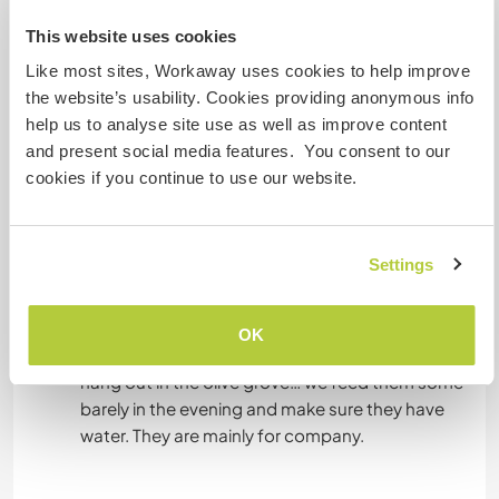
Kapazität - wie viele
This website uses cookies
Workawayer maximal
Like most sites, Workaway uses cookies to help improve
the website’s usability. Cookies providing anonymous info
eine(n)
help us to analyse site use as well as improve content
and present social media features. You consent to our
cookies if you continue to use our website.
Meine Tiere/Haustiere
Settings
Betty, Stracciatella, Cocco
(4 Jahren)
OK
Our three Tibetan goats are very cool… they
hang out in the olive grove… we feed them some
barely in the evening and make sure they have
water. They are mainly for company.