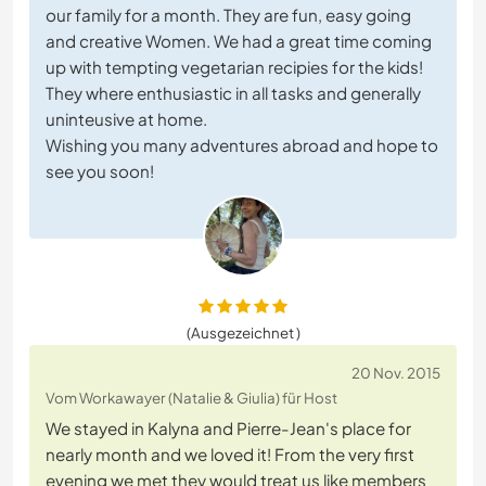
our family for a month. They are fun, easy going
and creative Women. We had a great time coming
up with tempting vegetarian recipies for the kids!
They where enthusiastic in all tasks and generally
uninteusive at home.
Wishing you many adventures abroad and hope to
see you soon!
(Ausgezeichnet )
20 Nov. 2015
Vom Workawayer (Natalie & Giulia) für Host
We stayed in Kalyna and Pierre-Jean's place for
nearly month and we loved it! From the very first
evening we met they would treat us like members