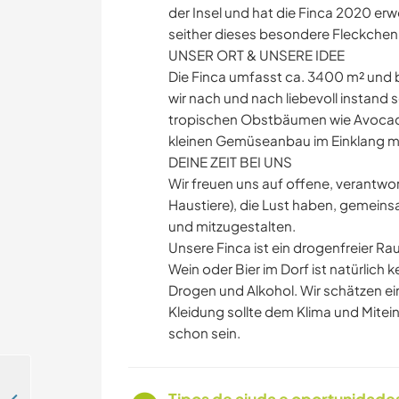
der Insel und hat die Finca 2020 er
seither dieses besondere Fleckchen 
UNSER ORT & UNSERE IDEE
Die Finca umfasst ca. 3400 m² und 
wir nach und nach liebevoll instand s
tropischen Obstbäumen wie Avocad
kleinen Gemüseanbau im Einklang mi
DEINE ZEIT BEI UNS
Wir freuen uns auf offene, verantwor
Haustiere), die Lust haben, gemein
und mitzugestalten.
Unsere Finca ist ein drogenfreier Rau
Wein oder Bier im Dorf ist natürlich 
Drogen und Alkohol. Wir schätzen ei
Kleidung sollte dem Klima und Mitei
schon sein.