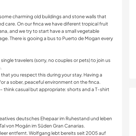
some charming old buildings and stone walls that
nd care. On our finca we have diferent tropical fruit
na, and we try to start have a small vegetable
illage. There is gooing a bus to Puerto de Mogan every
ngle travelers (sorry, no couples or pets) to join us
.
 that you respect this during your stay. Having a
sk for a sober, peaceful environment on the finca.
– think casual but appropriate: shorts and a T-shirt
kreatives deutsches Ehepaar im Ruhestand und leben
en Tal von Mogán im Süden Gran Canarias.
eer entfernt. Wolfgang lebt bereits seit 2005 auf