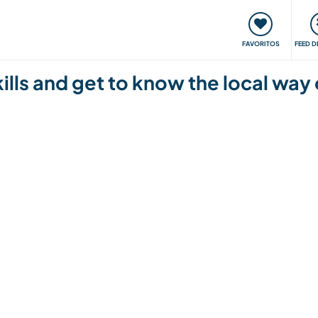
 funciona
Encontros e Eventos
Viaje e aprenda
C
FAVORITOS
FEED D
lls and get to know the local way o