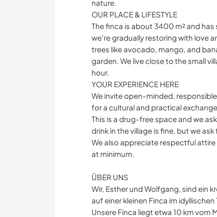
nature.
OUR PLACE & LIFESTYLE
The finca is about 3400 m² and has 
we're gradually restoring with love a
trees like avocado, mango, and bana
garden. We live close to the small v
hour.
YOUR EXPERIENCE HERE
We invite open-minded, responsible si
for a cultural and practical exchange
This is a drug-free space and we ask
drink in the village is fine, but we a
We also appreciate respectful attire 
at minimum.
ÜBER UNS
Wir, Esther und Wolfgang, sind ein 
auf einer kleinen Finca im idyllisch
Unsere Finca liegt etwa 10 km vom M