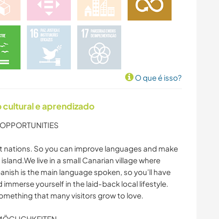
O que é isso?
cultural e aprendizado
 OPPORTUNITIES
nt nations. So you can improve languages and make
island.We live in a small Canarian village where
nish is the main language spoken, so you’ll have
 immerse yourself in the laid-back local lifestyle.
omething that many visitors grow to love.
MÖGLICHKEITEN