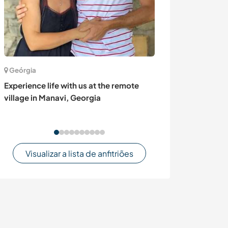
Geórgia
Nova Zelândia
Experience life with us at the remote
ENJOY life at a
village in Manavi, Georgia
near Kerikeri, 
Zealand
Visualizar a lista de anfitriões