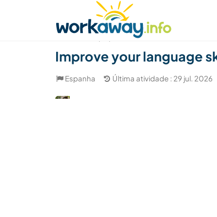
Skip to:
CONTENT
MAIN NAVIGATION
FOOTER
Achar anfitrião
Parceiro de viagem
Como
(45)
Improve your language ski
Espanha
Última atividade : 29 jul. 2026