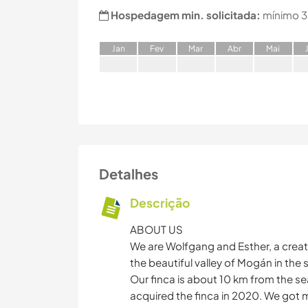
Hospedagem min. solicitada:
mínimo 3
J
an
F
ev
M
ar
A
br
M
ai
Detalhes
Descrição
ABOUT US
We are Wolfgang and Esther, a creati
the beautiful valley of Mogán in the
Our finca is about 10 km from the se
acquired the finca in 2020. We got m