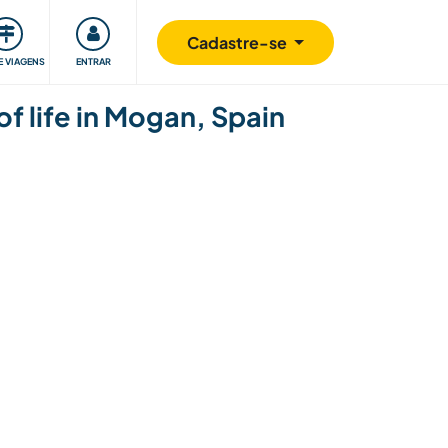
omunidade
Retribuindo
Segurança
Cadastre-se
E VIAGENS
ENTRAR
f life in Mogan, Spain