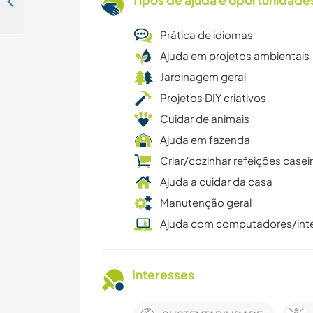
Tipos de ajuda e oportunidade
Experience off-grid life in Molvizar, Spain
Prática de idiomas
Ajuda em projetos ambientais
Jardinagem geral
Projetos DIY criativos
Cuidar de animais
Ajuda em fazenda
Criar/cozinhar refeições casei
Ajuda a cuidar da casa
Manutenção geral
Ajuda com computadores/int
Interesses