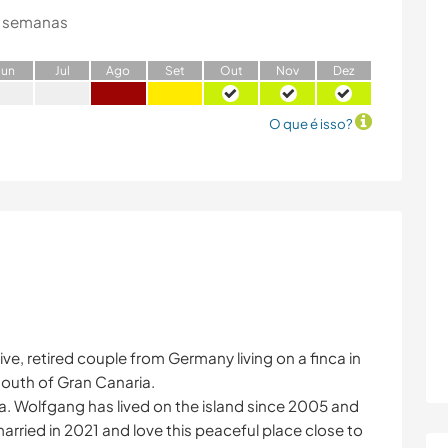
 semanas
J
un
J
ul
A
go
S
et
O
ut
N
ov
D
ez
O que é isso?
ve, retired couple from Germany living on a finca in
 south of Gran Canaria.
a. Wolfgang has lived on the island since 2005 and
arried in 2021 and love this peaceful place close to