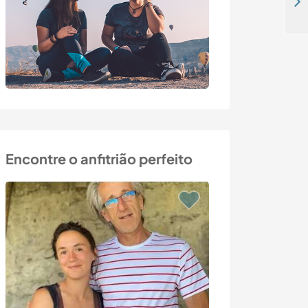
Share our family life, spend time with our children and help them with English in Madrid, Spain
Encontre o anfitrião perfeito