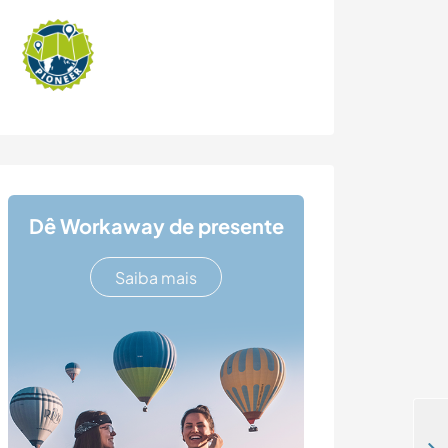
Dê Workaway de presente
Saiba mais