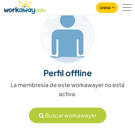
Skip to:
CONTENT
MAIN NAVIGATION
FOOTER
Unirse
Perfil offline
La membresía de este workawayer no está
activa.
Buscar workawayer