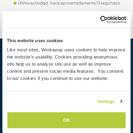
Última actividad : hace aproximadamente 13 segundos
This website uses cookies
Like most sites, Workaway uses cookies to help improve
Workaway
the website’s usability. Cookies providing anonymous
info help us to analyse site use as well as improve
Buscar a un anfitrión
content and present social media features. You consent
Información para anfitriones
to our cookies if you continue to use our website.
Información para workawayers
Registrarse como workawayer
Registrarse como anfitrión
Settings
Regalar una experiencia Workaway
Descuentos y Socios
OK
Nuestra comunidad